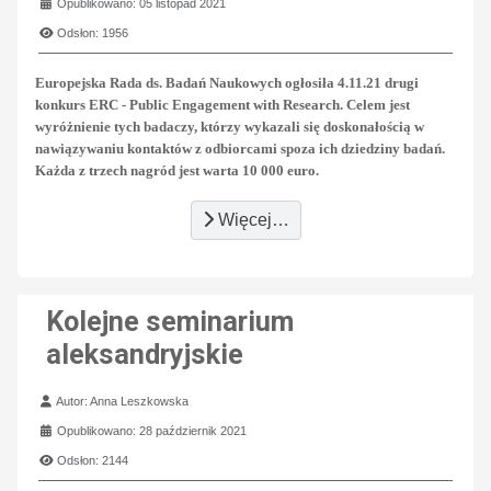
Opublikowano: 05 listopad 2021
Odsłon: 1956
Europejska Rada ds. Badań Naukowych ogłosiła 4.11.21 drugi
konkurs ERC - Public Engagement with Research. Celem jest
wyróżnienie tych badaczy, którzy wykazali się doskonałością w
nawiązywaniu kontaktów z odbiorcami spoza ich dziedziny badań.
Każda z trzech nagród jest warta 10 000 euro.
Więcej…
Kolejne seminarium
aleksandryjskie
Szczegóły
Autor:
Anna Leszkowska
Opublikowano: 28 październik 2021
Odsłon: 2144