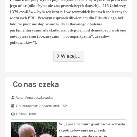
jego ofiar (nikt chyba nie zna prawdziwych danych) – 215 żołnierzy
i 379 cywilów – była większa niż we wszystkich buntach społecznych
w czasach PRL. Pewnym usprawiedliwieniem dla Piłsudskiego był
fakt, że pucz nie doprowadził do całkowitego obalenia
parlamentaryzmu, ale skutkował odejściem od demokracji w stronę
autorytaryzmu („cezaryzmu”, „bonapartyzmu”, „rządów
pułkowników”).
Więcej…
Co nas czeka
Szczegóły
Autor:
Anna Leszkowska
Opublikowano: 20 październik 2021
Odsłon: 1808
W „epoce betonu" gwałtownie wzrasta
zapotrzebowanie na piasek,
proporcjonalnie do rozwoju