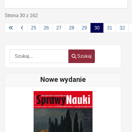
Strona 30 z 162
25
26
27
28
29
30
31
32
Szukaj
Szukaj
Nowe wydanie