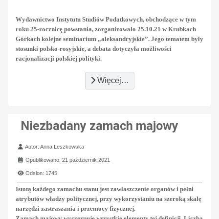
Wydawnictwo Instytutu Studiów Podatkowych, obchodzące w tym
roku 25-rocznicę powstania, zorganizowało 25.10.21 w Krubkach
Górkach kolejne seminarium „aleksandryjskie”. Jego tematem były
stosunki polsko-rosyjskie, a debata dotyczyła możliwości
racjonalizacji polskiej polityki.
Więcej…
Niezbadany zamach majowy
Szczegóły
Autor:
Anna Leszkowska
Opublikowano: 21 październik 2021
Odsłon: 1745
Istotą każdego zamachu stanu jest zawłaszczenie organów i pełni
atrybutów władzy politycznej, przy wykorzystaniu na szeroką skalę
narzędzi zastraszania i przemocy fizycznej.
Zamach majowy wyczerpuje wszystkie elementy tej definicji. Liczba