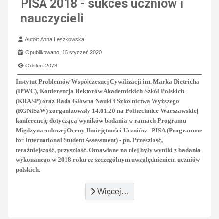
PISA 2018 - sukces uczniów i
nauczycieli
Szczegóły
Autor:
Anna Leszkowska
Opublikowano: 15 styczeń 2020
Odsłon: 2078
Instytut Problemów Współczesnej Cywilizacji im. Marka Dietricha
(IPWC), Konferencja Rektorów Akademickich Szkół Polskich
(KRASP) oraz Rada Główna Nauki i Szkolnictwa Wyższego
(RGNiSzW) zorganizowały 14.01.20 na Politechnice Warszawskiej
konferencję dotyczącą wyników badania w ramach Programu
Międzynarodowej Oceny Umiejętności Uczniów –PISA (Programme
for International Student Assessment) - pn. Przeszłość,
teraźniejszość, przyszłość. Omawiane na niej były wyniki z badania
wykonanego w 2018 roku ze szczególnym uwzględnieniem uczniów
polskich.
Więcej…