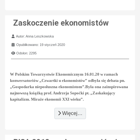
Zaskoczenie ekonomistów
Szczegóły
Autor:
Anna Leszkowska
Opublikowano: 19 styczeń 2020
Odsłon: 2295
W Polskim Towarzystwie Ekonomicznym 16.01.20 w ramach
konwersatoriów „Czwartki u ekonomistów” odbyła się debata pn.
„Gospodarka nieposłuszna ekonomistom”.Była ona zainspirowana
najnowszą książką prof. Andrzeja Sopoćki pt. „Zaskakujący
kapitalizm. Miraże ekonomii XXI wieku”.
Więcej…