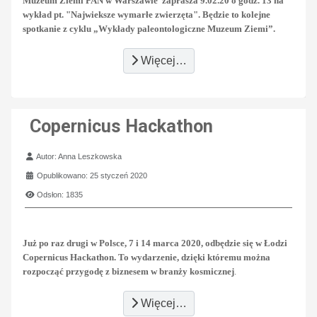
Muzeum Ziemi PAN w Warszawie zaprasza 9.02.20 o godz. 13 na
wykład pt. "Najwieksze wymarłe zwierzęta". Będzie to kolejne
spotkanie z cyklu „Wykłady paleontologiczne Muzeum Ziemi”.
Więcej…
Copernicus Hackathon
Szczegóły
Autor:
Anna Leszkowska
Opublikowano: 25 styczeń 2020
Odsłon: 1835
Już po raz drugi w Polsce, 7 i 14 marca 2020, odbędzie się w Łodzi
Copernicus Hackathon. To wydarzenie, dzięki któremu można
rozpocząć przygodę z biznesem w branży kosmicznej
.
Więcej…