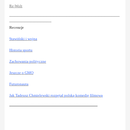
Re-Wolt
----------------------------------------------------------------------------
-----------------------------
Recenzje
Stawiński i wojna
Historia sportu
Zachowania polityczne
Jeszcze o GMO
Futuronauta
Jak Tadeusz Chmielewski rozpętał polską komedię filmową
----------------------------------------------------------------------------