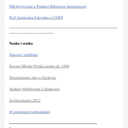
NIK krytycznie o Polskiej Bibliotece Internetowej
Prof. Agnieszka Zalewska w CERN
----------------------------------------------------------------------------
-------------------------------
Nauka i sztuka
Tanc
erz i rzeźbiarz
Zawsze Młoda! Polska sztuka ok. 1900
Nieprzekupne oko w Zachęcie
Andrzej Wróblewski w Krakowie
Za-mieszkanie 2012
W przestrzeni niebiańskiej
-----------------------------------------------------------------------------