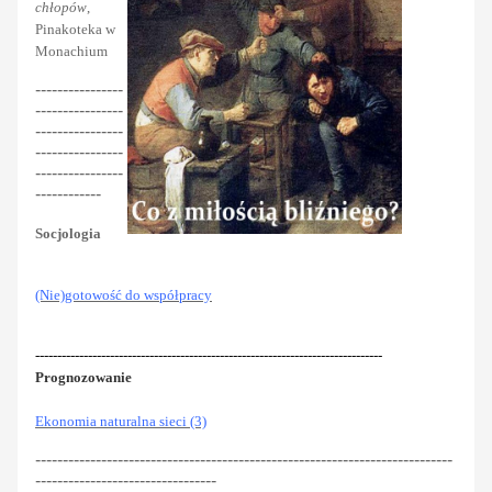
chłopów
,
Pinakoteka w
Monachium
----------------
----------------
----------------
----------------
----------------
------------
Socjologia
(Nie)gotowość do współpracy
-------------------------------------------------------------------------------
Prognozowanie
Ekonomia naturalna sieci (3)
----------------------------------------------------------------------------
---------------------------------