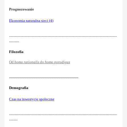
Prognozowanie
Ekonomia naturalna sieci (4)
----------------------------------------------------------------------------
-------
Filozofia
Od
homo rationalis
do
homo porodigus
-------------------------------------------------------------
Demografia
Czas na inwestycje społeczne
----------------------------------------------------------------------------
------