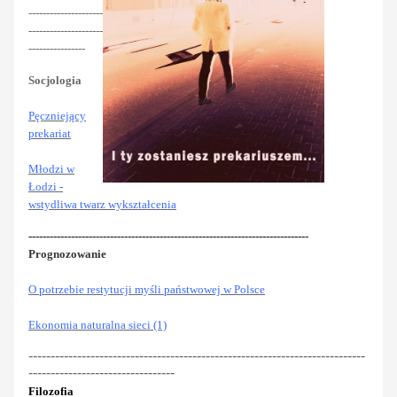
---------------------
---------------------
----------------
Socjologia
Pęczniejący
prekariat
Młodzi w
Łodzi -
wstydliwa twarz wykształcenia
-------------------------------------------------------------------------------
Prognozowanie
O potrzebie restytucji myśli państwowej w Polsce
Ekonomia naturalna sieci (1)
----------------------------------------------------------------------------
---------------------------------
Filozofia