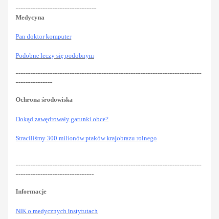
---------------------------------
Medycyna
Pan doktor komputer
Podobne leczy się podobnym
----------------------------------------------------------------------------
---------------
Ochrona środowiska
Dokąd zawędrowały gatunki obce?
Straciliśmy 300 milionów ptaków krajobrazu rolnego
----------------------------------------------------------------------------
--------------------------------
Informacje
NIK o medycznych instytutach