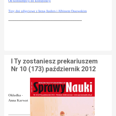
Od konsumpcji do konspiracji
Trzy dni zdjęciowe z Ireną Anders i Albinem Ossowskim
-----------------------------------------------------------------------
I Ty zostaniesz prekariuszem
Nr 10 (173) październik 2012
Okładka -
Anna Karwat
---------------------