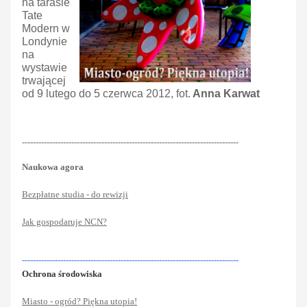
na tarasie
Tate
Modern w
Londynie
na
wystawie
trwającej
od 9 lutego do 5 czerwca 2012, fot.
Anna Karwat
-------------------------------------------------------------------------------
Naukowa agora
Bezpłatne studia - do rewizji
Jak gospodaruje NCN?
-------------------------------------------------------------------------------
Ochrona środowiska
Miasto - ogród? Piękna utopia!