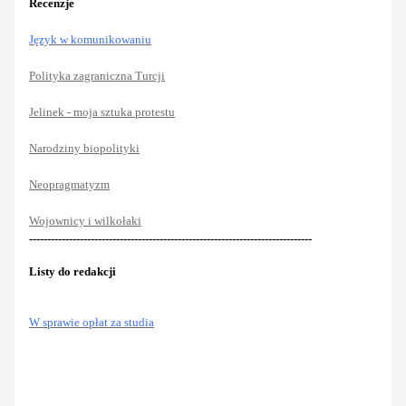
Recenzje
Język w komunikowaniu
Polityka zagraniczna Turcji
Jelinek - moja sztuka protestu
Narodziny biopolityki
Neopragmatyzm
Wojownicy i wilkołaki
------------------------------------------------------------------------------
Listy do redakcji
W sprawie opłat za studia