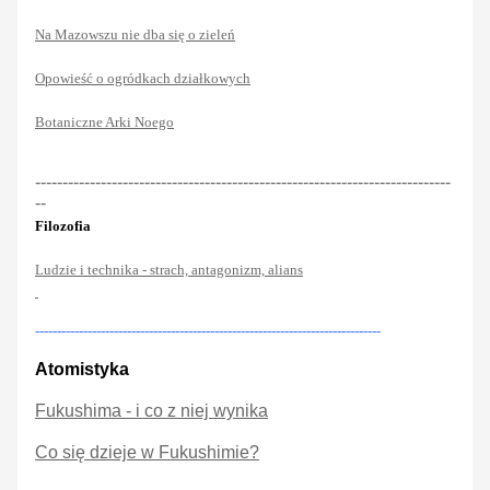
Na Mazowszu nie dba się o zieleń
Opowieść o ogródkach działkowych
Botaniczne Arki Noego
----------------------------------------------------------------------------
--
Filozofia
Ludzie i technika - strach, antagonizm, alians
-------------------------------------------------------------------------------
Atomistyka
Fukushima - i co z niej wynika
Co się dzieje w Fukushimie?