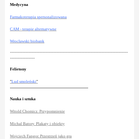
Medycyna
Farmakoterapia spersonalizowana
CAM - terapie alternatywne
Wrocławski biobank
----------------------------------------------------------------------------
----------------
Felietony
"
Lud smoleński
"
---------------------------------------------------------------
Nauka i sztuka
Witold Chomicz. Przypomnienie
Michal Batory. Plakaty i obiekty
Wojciech Fangor. Przestrzeń jako gra