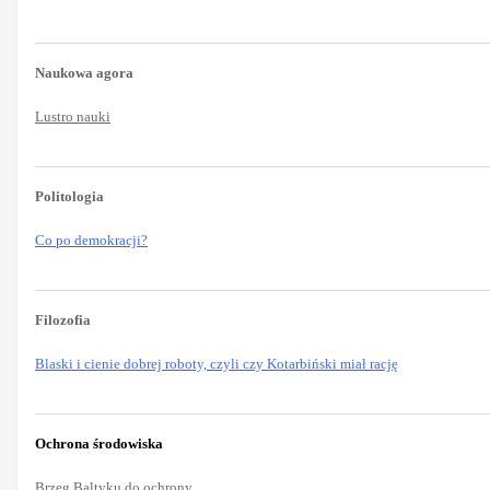
Naukowa agora
Lustro nauki
Politologia
Co po demokracji?
Filozofia
Blaski i cienie dobrej roboty, czyli czy Kotarbiński miał rację
Ochrona środowiska
Brzeg Baltyku do ochrony