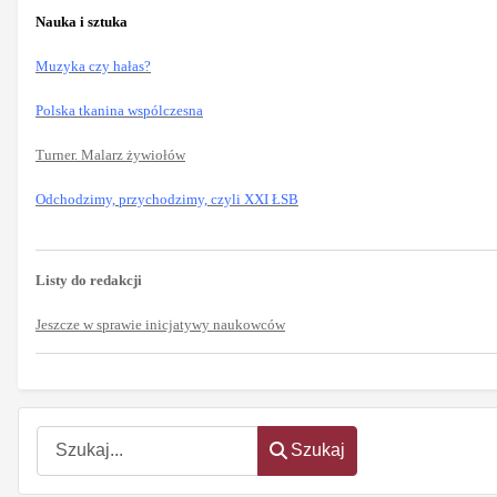
Nauka i sztuka
Muzyka czy hałas?
Polska tkanina wspólczesna
Turner. Malarz żywiołów
Odchodzimy, przychodzimy, czyli XXI ŁSB
Listy do redakcji
Jeszcze w sprawie inicjatywy naukowców
Szukaj
Szukaj