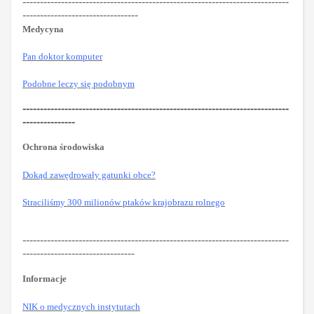
----------------------------------------------------------------------------
---------------------------------
Medycyna
Pan doktor komputer
Podobne leczy się podobnym
----------------------------------------------------------------------------
---------------
Ochrona środowiska
Dokąd zawędrowały gatunki obce?
Straciliśmy 300 milionów ptaków krajobrazu rolnego
----------------------------------------------------------------------------
--------------------------------
Informacje
NIK o medycznych instytutach