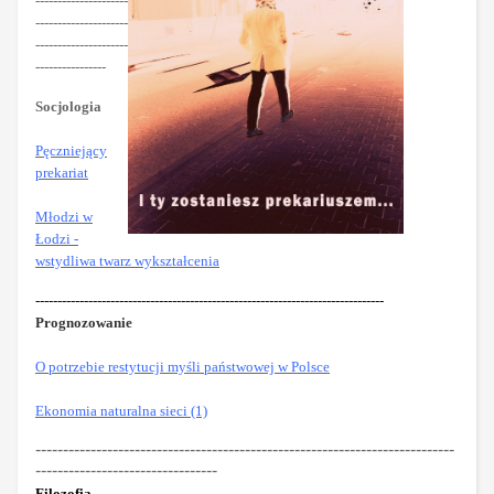
---------------------
---------------------
---------------------
----------------
Socjologia
Pęczniejący
prekariat
Młodzi w
Łodzi -
wstydliwa twarz wykształcenia
-------------------------------------------------------------------------------
Prognozowanie
O potrzebie restytucji myśli państwowej w Polsce
Ekonomia naturalna sieci (1)
----------------------------------------------------------------------------
---------------------------------
Filozofia