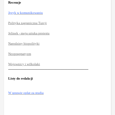
Recenzje
Język w komunikowaniu
Polityka zagraniczna Turcji
Jelinek - moja sztuka protestu
Narodziny biopolityki
Neopragmatyzm
Wojownicy i wilkołaki
------------------------------------------------------------------------------
Listy do redakcji
W sprawie opłat za studia