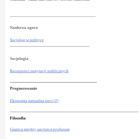
---------------------------------------------------------------------
Naukowa agora
Socjolog w polityce
----------------------------------------------------------------
Socjologia
Recenzenci instytucji publicznych
----------------------------------------------------------------------
Prognozowanie
Ekonomia naturalna sieci (2)
-----------------------------------------------------------------------------------
Filozofia
Granica między
sacrum
a
profanum