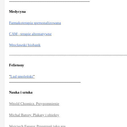
-----------------------------------------------------------------------
Medycyna
Farmakoterapia spersonalizowana
CAM - terapie alternatywne
Wrocławski biobank
-----------------------------------------------------------------------------------
Felietony
"
Lud smoleński
"
---------------------------------------------------------------
Nauka i sztuka
Witold Chomicz. Przypomnienie
Michal Batory. Plakaty i obiekty
Wojciech Fangor. Przestrzeń jako gra