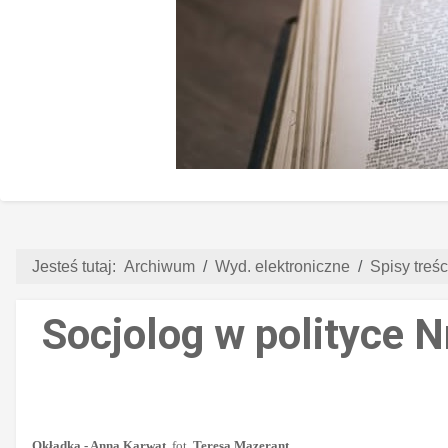
Jesteś tutaj:
Archiwum
Wyd. elektroniczne
Spisy treści
Socjolog w polityce N
Okładka - Anna Karwat
, fot.
Teresa Mazerant