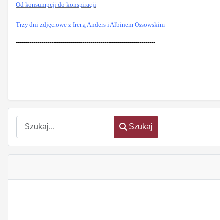
Od konsumpcji do konspiracji
Trzy dni zdjęciowe z Ireną Anders i Albinem Ossowskim
-----------------------------------------------------------------------
Szukaj
Szukaj