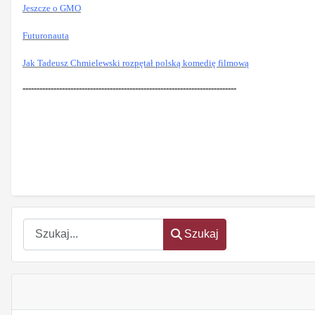
Jeszcze o GMO
Futuronauta
Jak Tadeusz Chmielewski rozpętał polską komedię filmową
----------------------------------------------------------------------------
Szukaj
Szukaj