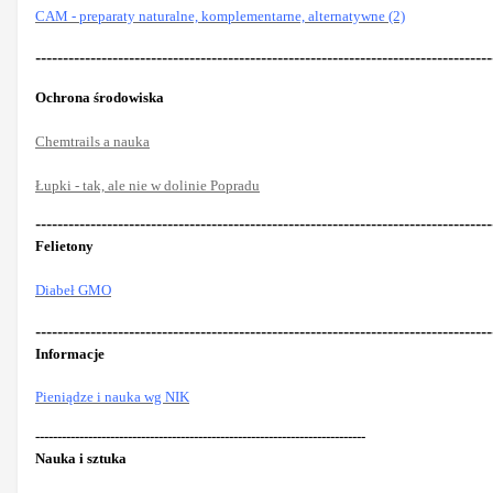
CAM - preparaty naturalne, komplementarne, alternatywne (2)
-----------------------------------------------------------------------------------
Ochrona środowiska
Chemtrails a nauka
Łupki - tak, ale nie w dolinie Popradu
-----------------------------------------------------------------------------------
Felietony
Diabeł GMO
-----------------------------------------------------------------------------------
Informacje
Pieniądze i nauka wg NIK
---------------------------------------------------------------------------
Nauka i sztuka