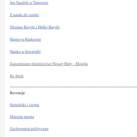
Jan Saudek w Tarnowie
Z nauki do sztuki
Thomas Bayrle i Helke Bayrle
Hasior w Krakowie
Nauka w fotografii
Zapomniane dziedzictwo Nowej Huty - Mogiła
Re-Wolt
-----------------------------------------------------------------------------------
Recenzje
Stawiński i wojna
Historia sportu
Zachowania polityczne