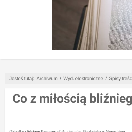
Jesteś tutaj:
Archiwum
Wyd. elektroniczne
Spisy treści
Co z miłością bliźnie
Okładka - Adriaen Brouwer,
Bójka chłopów
, Pinakoteka w Monachium