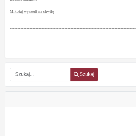
Mikołaj wyszedł na chwilę
-----------------------------------------------------------------------------------
Szukaj
Szukaj