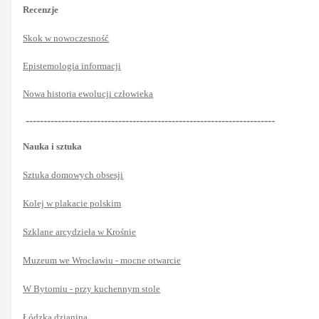
Recenzje
Skok w nowoczesność
Epistemologia informacji
Nowa historia ewolucji człowieka
----------------------------------------------------------------------
Nauka i sztuka
Sztuka domowych obsesji
Kolej w plakacie polskim
Szklane arcydzieła w Krośnie
Muzeum we Wrocławiu - mocne otwarcie
W Bytomiu - przy kuchennym stole
Łódzka dzianina