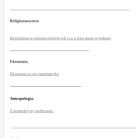
------------------------------------------------------------------------------
Religioznawstwo
Rewitalizacja wierzeń religijnych i co z tego może wyniknąć
----------------------------------------------------------------
Ekonomia
Ekonomia to nie matematyka
----------------------------------------------------------
Antropologia
Z perspektywy
anthropos
---------------------------------------------------------------------------------