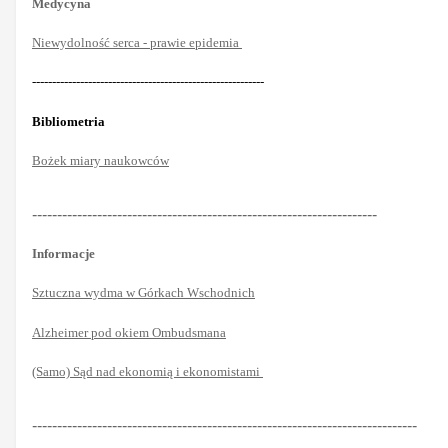
Medycyna
Niewydolność serca - prawie epidemia
----------------------------------------------------------
Bibliometria
Bożek miary naukowców
---------------------------------------------------------------------
Informacje
Sztuczna wydma w Górkach Wschodnich
Alzheimer pod okiem Ombudsmana
(Samo) Sąd nad ekonomią i ekonomistami
-----------------------------------------------------------------------------