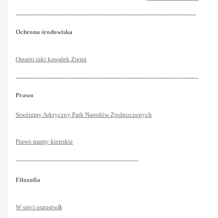
--------------------------------------------------------------------------
Ochrona środowiska
Ostatni taki kawałek Ziemi
---------------------------------------------------------------------------
Prawo
Stwórzmy Arktyczny Park Narodów Zjednoczonych
Prawo mamy kiepskie
---------------------------------------------------------------
Filozofia
a
W sieci oszustw