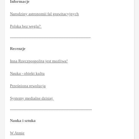
Informacje
Narodziny astronomii fal grawitacyjnych
Polska bez węgla?
-----------------------------------------------------------------
Recenzje
Inna Rzeczpospolita jest możliwa!
Nauka - obiekt kultu
Prześniona rewolucja
Systemy medialne dzisiaj
------------------------------------------------------------------
Nauka i sztuka
W Atmie