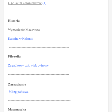
O polskim kolonializmie
(1)
-------------------------------------------------
Historia
Wyzwolenie Mazowsza
Katedra w Kolonii
------------------------------------------------
Filozofia
Zagadkowy człowiek cyfrowy
-------------------------------------------------
Zarządzanie
Mózg państwa
--------------------------------------------------
Matematyka