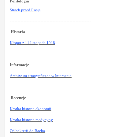
Politologia
Strach przed Rosją
-----------------------------------------------------
Historia
Kłopot z 11 listopada 1918
--------------------------------------
Informacje
Archiwum etnograficzne w Internecie
------------------------------------------
Recenzje
Krótka historia ekonomii
Krótka historia medycyny
Od bakterii do Bacha