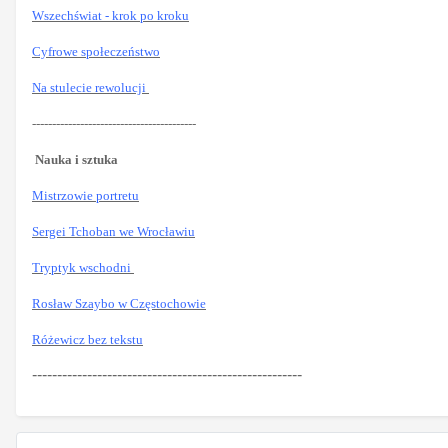
Wszechświat - krok po kroku
Cyfrowe społeczeństwo
Na stulecie rewolucji
-----------------------------------------
Nauka i sztuka
Mistrzowie portretu
Sergei Tchoban we Wrocławiu
Tryptyk wschodni
Rosław Szaybo w Częstochowie
Różewicz bez tekstu
------------------------------------------------------