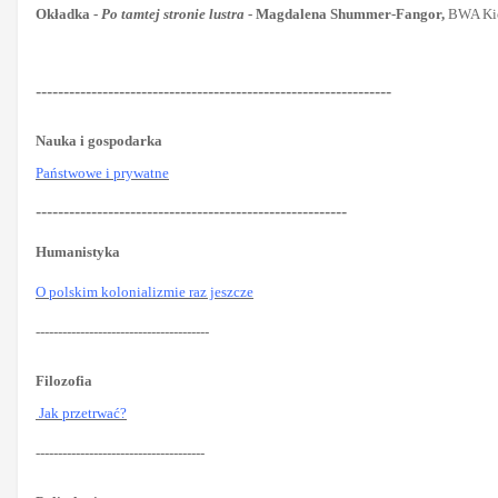
Okładka -
Po tamtej stronie lustra
- Magdalena Shummer-Fangor,
BWA Kie
----------------------------------------------------------------
Nauka i gospodarka
Państwowe i prywatne
--------------------------------------------------------
Humanistyka
O polskim kolonializmie raz jeszcze
---------------------------------------
Filozofia
Jak przetrwać?
--------------------------------------