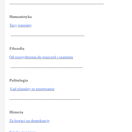
----------------------------------------------------------------
Humanistyka
Tacy jesteśmy
--------------------------------------------------
Filozofia
Od rozwydrzenia do roszczeń i szantażu
-------------------------------------------------
Politologia
Ład pluralny to przetrwanie
------------------------------------------------
Historia
Za bogaci na demokrację