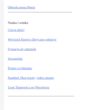
Odeszła nasza Hania
----------------------------------------------------
Nauka i sztuka
Cricot idzie!
Wojciech Fangor. Optyczne wibracje
Sytuacja się zmieniła
Szczurołap
Portret w Gdańsku
Stambuł. Dwa światy, jedno miasto
Leon Tarasewicz we Wrocławiu
------------------------------------------------------