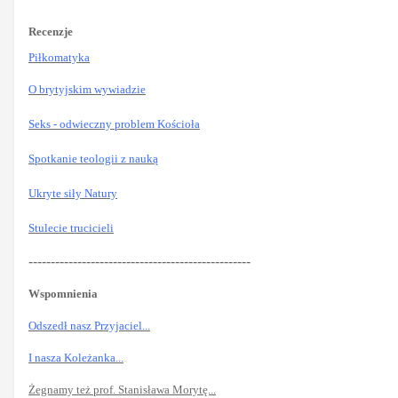
Recenzje
Piłkomatyka
O brytyjskim wywiadzie
Seks - odwieczny problem Kościoła
Spotkanie teologii z nauką
Ukryte siły Natury
Stulecie trucicieli
--------------------------------------------------
Wspomnienia
Odszedł nasz Przyjaciel...
I nasza Koleżanka...
Żegnamy też prof. Stanisława Morytę...