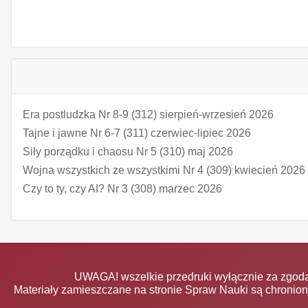
Era postludzka Nr 8-9 (312) sierpień-wrzesień 2026
Tajne i jawne Nr 6-7 (311) czerwiec-lipiec 2026
Siły porządku i chaosu Nr 5 (310) maj 2026
Wojna wszystkich ze wszystkimi Nr 4 (309) kwiecień 2026
Czy to ty, czy AI? Nr 3 (308) marzec 2026
UWAGA! wszelkie przedruki wyłącznie za zgodą
Materiały zamieszczane na stronie Spraw Nauki są chronio