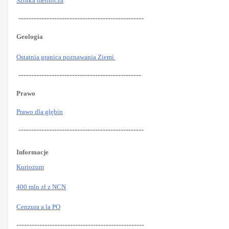
Sztuka mennicza
-------------------------------------------------
Geologia
Ostatnia granica poznawania Ziemi
------------------------------------------------
Prawo
Prawo dla głębin
-------------------------------------------------
Informacje
Kuriozum
400 mln zł z NCN
Cenzura a la PO
--------------------------------------------------