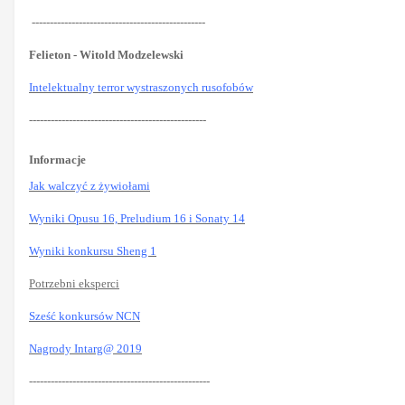
------------------------------------------------
Felieton - Witold Modzelewski
Intelektualny terror wystraszonych rusofobów
-------------------------------------------------
Informacje
Jak walczyć z żywiołami
Wyniki Opusu 16, Preludium 16 i Sonaty 14
Wyniki konkursu Sheng 1
Potrzebni eksperci
Sześć konkursów NCN
Nagrody Intarg@ 2019
--------------------------------------------------