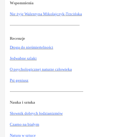
Wspomnienia
Nie żyje Walentyna Mikołajczyk-Trzcińska
---------------------------------------------------------
Recenzje
Droga do nieśmiertelności
Jedwabne szlaki
O psychologicznej naturze człowieka
Psi geniusz
------------------------------------------------------------
Nauka i sztuka
Słownik dobrych łodzianizmów
Czarno na białym
Natura w sztuce