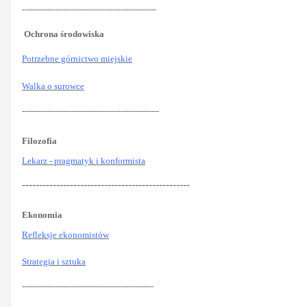
-------------------------------------------------
Ochrona środowiska
Potrzebne górnictwo miejskie
Walka o surowce
--------------------------------------------------
Filozofia
Lekarz - pragmatyk i konformista
-------------------------------------------------
Ekonomia
Refleksje ekonomistów
Strategia i sztuka
------------------------------------------------