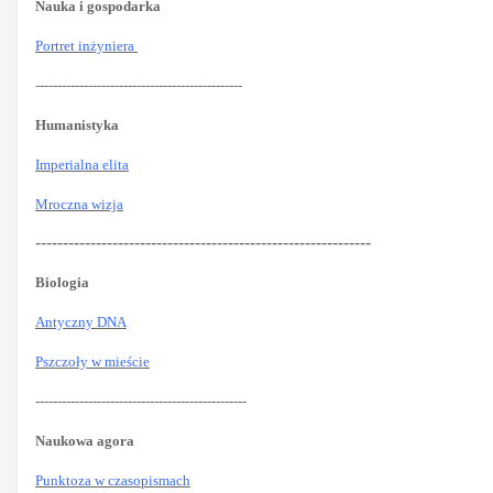
Nauka i gospodarka
Portret inżyniera
-----------------------------------------------
Humanistyka
Imperialna elita
Mroczna wizja
-------------------------------------------------------------
Biologia
Antyczny DNA
Pszczoły w mieście
------------------------------------------------
Naukowa agora
Punktoza w czasopismach