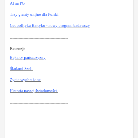
AI na PG
Trzy granty unijne dla Polski
Geopolityka Bałtyku - nowy program badawczy
-----------------------------------------------
Recenzje
Bękarty pańszczyzny
Śladami Szeli
Życie wyobrażone
Historia naszej świadomości
-----------------------------------------------