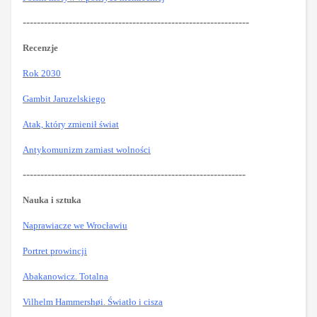
----------------------------------------------------------------
Recenzje
Rok 2030
Gambit Jaruzelskiego
Atak, który zmienił świat
Antykomunizm zamiast wolności
---------------------------------------------------------------
Nauka i sztuka
Naprawiacze we Wrocławiu
Portret prowincji
Abakanowicz. Totalna
Vilhelm Hammershøi. Światło i cisza