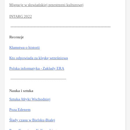
Migracje w słowiańskiej przestrzeni kulturowej
INTARG 2022
---------------------------------------------------------------------
Recenzje
Kłamstwa o historii
Kto odpowiada za klęskę wrześniową
Polska informatyka - Zakłady ERA
------------------------------------------------
Nauka i sztuka
Sztuka Afryki Wschodniej
Poza Edenem
Ślady czasu w Bielsku-Białej