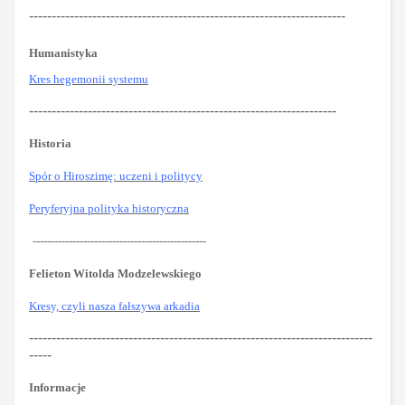
----------------------------------------------------------------------
Humanistyka
Kres hegemonii systemu
--------------------------------------------------------------------
Historia
Spór o Hiroszimę: uczeni i politycy
Peryferyjna polityka historyczna
------------------------------------------------
Felieton Witolda Modzelewskiego
Kresy, czyli nasza fałszywa arkadia
----------------------------------------------------------------------------
-----
Informacje