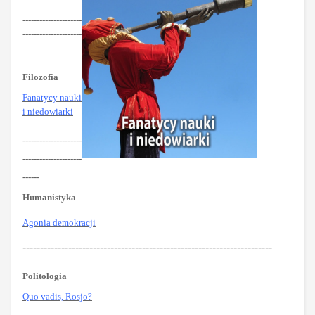
---------------------
---------------------
-------
Filozofia
Fanatycy nauki
i niedowiarki
---------------------
---------------------
------
Humanistyka
Agonia demokracji
-----------------------------------------------------------------------
Politologia
Quo vadis, Rosjo?