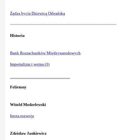
Żądza bycia Dziewicą Orleańską
--------------------------------------------------------------------
Historia
Bank Rozrachunków Międzynarodowych
Imperializm i wojna (3)
------------------------------------------------
Felietony
Witold Modzelewski
Istota rozwoju
Zdzisław Jankiewicz