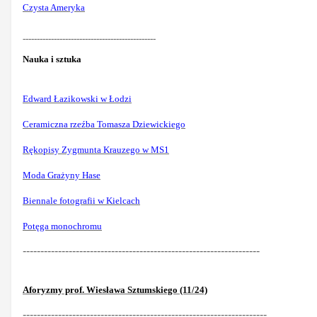
Czysta Ameryka
-----------------------------------------------
Nauka i sztuka
Edward Łazikowski w Łodzi
Ceramiczna rzeźba Tomasza Dziewickiego
Rękopisy Zygmunta Krauzego w MS1
Moda Grażyny Hase
Biennale fotografii w Kielcach
Potęga monochromu
-------------------------------------------------------------------
Aforyzmy prof. Wiesława Sztumskiego (11/24)
---------------------------------------------------------------------