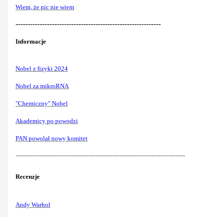
Wiem, że nic nie wiem
------------------------------------------------------------
Informacje
Nobel z fizyki 2024
Nobel za mikroRNA
"Chemiczny" Nobel
Akademicy po powodzi
PAN powolał nowy komitet
----------------------------------------------------------------------
Recenzje
Andy Warhol