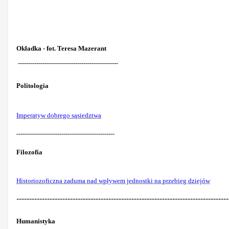
Okładka - fot. Teresa Mazerant
-------------------------------------------------
Politologia
Imperatyw dobrego sąsiedztwa
------------------------------------------------
Filozofia
Historiozoficzna zaduma nad wpływem jednostki na przebieg dziejów
-----------------------------------------------------------------------------------
Humanistyka