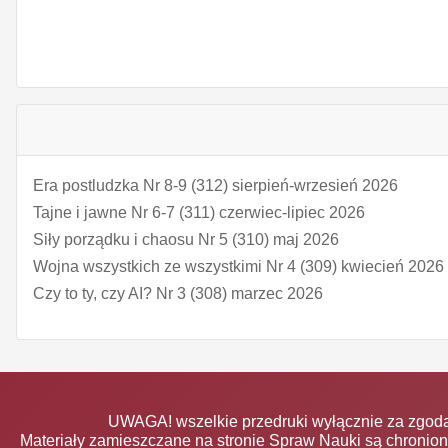
Era postludzka Nr 8-9 (312) sierpień-wrzesień 2026
Tajne i jawne Nr 6-7 (311) czerwiec-lipiec 2026
Siły porządku i chaosu Nr 5 (310) maj 2026
Wojna wszystkich ze wszystkimi Nr 4 (309) kwiecień 2026
Czy to ty, czy AI? Nr 3 (308) marzec 2026
UWAGA! wszelkie przedruki wyłącznie za zgodą
Materiały zamieszczane na stronie Spraw Nauki są chronio