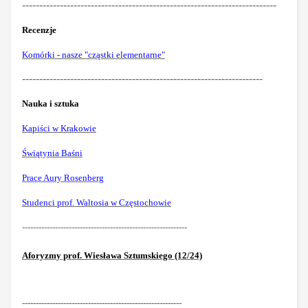
--------------------------------------------------------------------------
Recenzje
Komórki - nasze "cząstki elementarne"
----------------------------------------------------------------------
Nauka i sztuka
Kapiści w Krakowie
Świątynia Baśni
Prace Aury Rosenberg
Studenci prof. Waltosia w Częstochowie
------------------------------------------------------------
Aforyzmy prof. Wiesława Sztumskiego (12/24)
----------------------------------------------------------