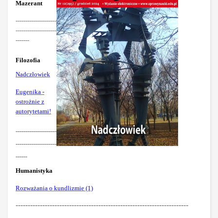
Mazerant
---------------------
---------------------
-------
Filozofia
Nadczłowiek
Eugenika -
ostrożnie z
autorytetami!
---------------------
---------------------
------
Humanistyka
Rozważania o kundlizmie (1)
-----------------------------------------------------------------------