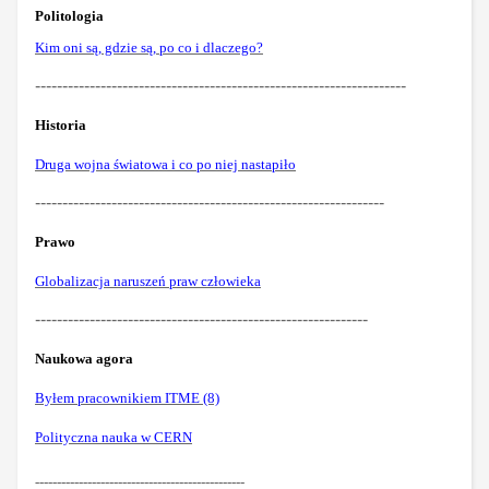
Politologia
Kim oni są, gdzie są, po co i dlaczego?
--------------------------------------------------------------------
Historia
Druga wojna światowa i co po niej nastapiło
----------------------------------------------------------------
Prawo
Globalizacja naruszeń praw człowieka
-------------------------------------------------------------
Naukowa agora
Byłem pracownikiem ITME (8)
Polityczna nauka w CERN
------------------------------------------------