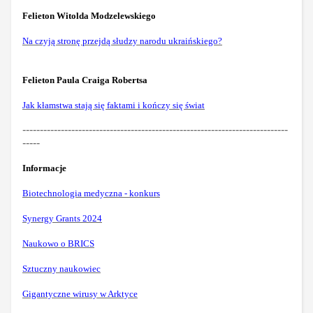
Felieton Witolda Modzelewskiego
Na czyją stronę przejdą słudzy narodu ukraińskiego?
Felieton Paula Craiga Robertsa
Jak kłamstwa stają się faktami i kończy się świat
----------------------------------------------------------------------------
-----
Informacje
Biotechnologia medyczna - konkurs
Synergy Grants 2024
Naukowo o BRICS
Sztuczny naukowiec
Gigantyczne wirusy w Arktyce