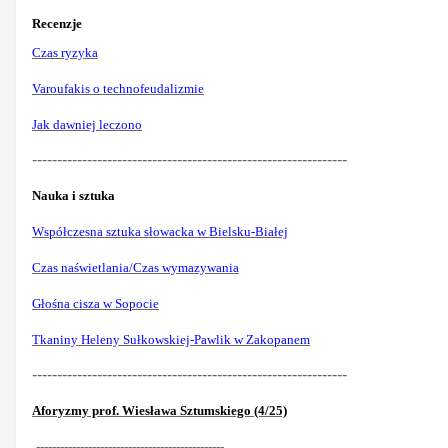
Recenzje
Czas ryzyka
Varoufakis o technofeudalizmie
Jak dawniej leczono
---------------------------------------------------------------
Nauka i sztuka
Współczesna sztuka słowacka w Bielsku-Białej
Czas naświetlania/Czas wymazywania
Głośna cisza w Sopocie
Tkaniny Heleny Sułkowskiej-Pawlik w Zakopanem
---------------------------------------------------------------
Aforyzmy prof. Wiesława Sztumskiego (4/25)
-----------------------------------------------