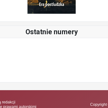
Ostatnie numery
 redakcji
Copyright 
ne prawami autorskimi