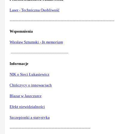
Laser - Techniczna Osobliwość
----------------------------------------------------------------------
Wspomnienia
Wiesław Sztumski -
In memoriam
------------------------------------------------
Informacje
NIK o Sieci Łukasiewicz
Chińczycy o innowacjach
Blazar w Jaszczurce
Efekt niewidzialności
Szczepionki a statystyka
------------------------------------------------------