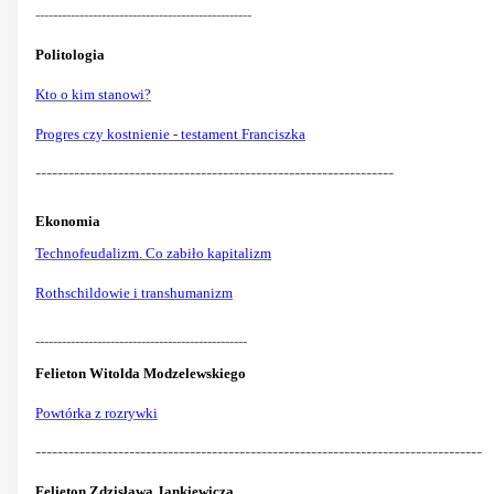
-------------------------------------------------
Politologia
Kto o kim stanowi?
Progres czy kostnienie - testament Franciszka
-----------------------------------------------------------------
Ekonomia
Technofeudalizm. Co zabiło kapitalizm
Rothschildowie i transhumanizm
------------------------------------------------
Felieton Witolda Modzelewskiego
Powtórka z rozrywki
---------------------------------------------------------------------------------
Felieton Zdzisława Jankiewicza