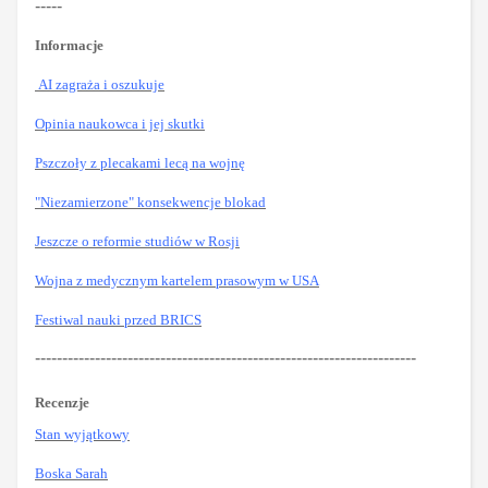
-----
Informacje
AI zagraża i oszukuje
Opinia naukowca i jej skutki
Pszczoły z plecakami lecą na wojnę
"Niezamierzone" konsekwencje blokad
Jeszcze o reformie studiów w Rosji
Wojna z medycznym kartelem prasowym w USA
Festiwal nauki przed BRICS
----------------------------------------------------------------------
Recenzje
Stan wyjątkowy
Boska Sarah