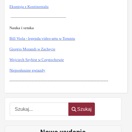
Eksmisja z Kontinentalu
-----------------------------------------------
Nauka i sztuka
Bill Viola - legenda video-artu w Toruniu
Giorgio Morandi w Zachęcie
Wojciech Szybist w Częstochowie
Nieposłuszne gwiazdy
-------------------------------------------------------------------
Szukaj
Szukaj