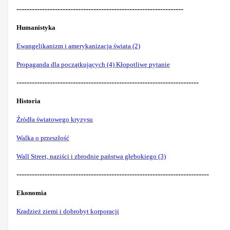
-----------------------------------------------------------------
Humanistyka
Ewangelikanizm i amerykanizacja świata (2)
Propaganda dla początkujących (4) Kłopotliwe pytanie
-----------------------------------------------------------------------
Historia
Źródła światowego kryzysu
Walka o przeszłość
Wall Street, naziści i zbrodnie państwa głebokiego (3)
---------------------------------------------------------------------------
Ekonomia
Kradzież ziemi i dobrobyt korporacji