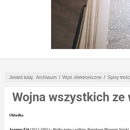
Jesteś tutaj:
Archiwum
Wyd. elektroniczne
Spisy treści
Wojna wszystkich ze 
Okładka
Joannes Fijt
(1611-1661) -
Walka psów i wilków,
Narodowe Muzeum Sztuki, A