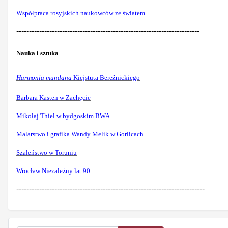
Współpraca rosyjskich naukowców ze światem
------------------------------------------------------------------------
Nauka i sztuka
Harmonia mundana
Kiejstuta Bereźnickiego
Barbara Kasten w Zachęcie
Mikołaj Thiel w bydgoskim BWA
Malarstwo i grafika Wandy Melik w Gorlicach
Szaleństwo w Toruniu
Wrocław Niezależny lat 90.
--------------------------------------------------------------------------