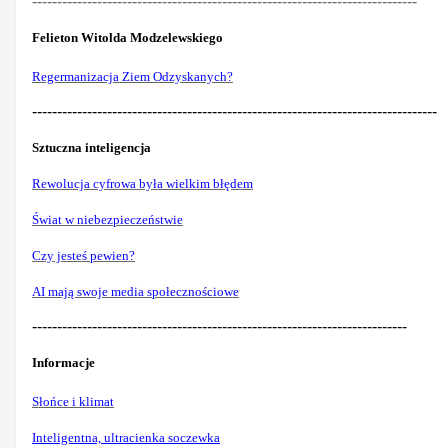
-----------------------------------------------------------------------------
Felieton Witolda Modzelewskiego
Regermanizacja Ziem Odzyskanych?
---------------------------------------------------------------------------------
Sztuczna inteligencja
Rewolucja cyfrowa była wielkim błędem
Świat w niebezpieczeństwie
Czy jesteś pewien?
AI mają swoje media społecznościowe
---------------------------------------------------------------------------
Informacje
Słońce i klimat
Inteligentna, ultracienka soczewka