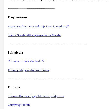
-------------------------------------------------
Prognozowanie
Agresja na Iran: co się dzieje i co się wydarzy?
Start z Grenlandii - lądowanie na Marsie
-----------------------------------------------------------------
Politologia
"Czwarta zdrada Zachodu"?
Różne podejścia do problemów
--------------------------------------------------------------
Filozofia
Thomas Hobbes i jego filozofia polityczna
Zakazany Platon