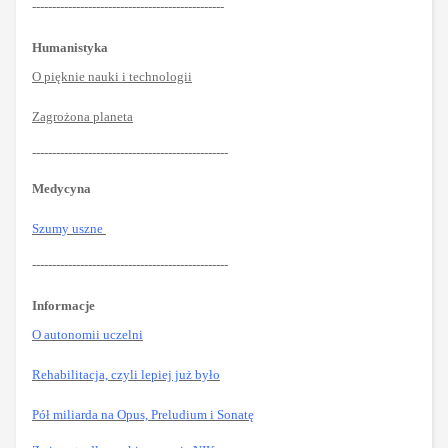
------------------------------------------------
Humanistyka
O pięknie nauki i technologii
Zagrożona planeta
-------------------------------------------------
Medycyna
Szumy uszne
-------------------------------------------------
Informacje
O autonomii uczelni
Rehabilitacja, czyli lepiej już było
Pół miliarda na Opus, Preludium i Sonatę