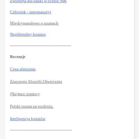
Zwierzęta dla nauki w ocenie NIK
Człowiek - superpasożyt
Międzynarodowo o szumach
Neoliberalny kosmos
-------------------------------------------------
Recenzje
Cena altruizmu
Znaczenie filozofii Oświecenia
(Nie)moc pomocy
Polski rozum na rozdrożu
Inteligencja kwiatów
--------------------------------------------------