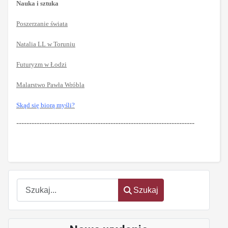
Nauka i sztuka
Poszerzanie świata
Natalia LL w Toruniu
Futuryzm w Łodzi
Malarstwo Pawła Wróbla
Skąd się biorą myśli?
----------------------------------------------------------------------
Szukaj
Szukaj