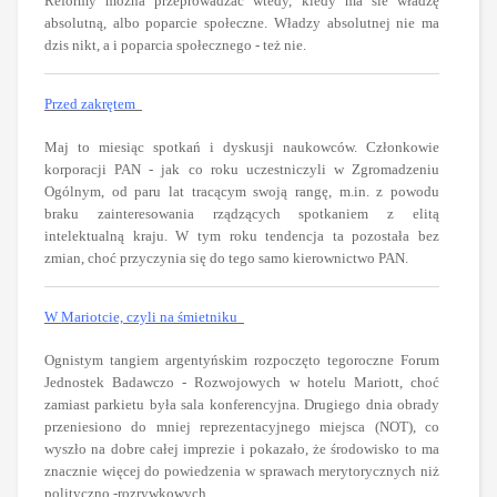
Reformy można przeprowadzać wtedy, kiedy ma sie władzę
absolutną, albo poparcie społeczne. Władzy absolutnej nie ma
dzis nikt, a i poparcia społecznego - też nie.
Przed zakrętem
Maj to miesiąc spotkań i dyskusji naukowców. Członkowie
korporacji PAN - jak co roku uczestniczyli w Zgromadzeniu
Ogólnym, od paru lat tracącym swoją rangę, m.in. z powodu
braku zainteresowania rządzących spotkaniem z elitą
intelektualną kraju. W tym roku tendencja ta pozostała bez
zmian, choć przyczynia się do tego samo kierownictwo PAN.
W Mariotcie, czyli na śmietniku
Ognistym tangiem argentyńskim rozpoczęto tegoroczne Forum
Jednostek Badawczo - Rozwojowych w hotelu Mariott, choć
zamiast parkietu była sala konferencyjna. Drugiego dnia obrady
przeniesiono do mniej reprezentacyjnego miejsca (NOT), co
wyszło na dobre całej imprezie i pokazało, że środowisko to ma
znacznie więcej do powiedzenia w sprawach merytorycznych niż
polityczno -rozrywkowych.