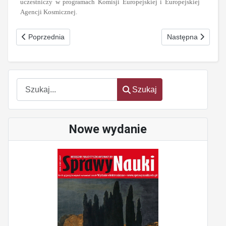
uczestniczy w programach Komisji Europejskiej i Europejskiej
Agencji Kosmicznej.
oem
software
Poprzednia strona: Last minute Nr 5 (132) maj 2008
Następna strona:
Poprzednia
Następna
Szukaj
Szukaj
Nowe wydanie