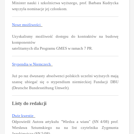
Minister nauki i szkolnictwa wyższego, prof. Barbara Kudrycka
wręczyła nominacje jej członkom.
Nowe możliwości
Uzyskalismy możliwość dostępu do kontraktów na budowę
komponentów
satelitarnych dla Programu GMES w ramach 7 PR.
Stypendia w Niemczech
Już po raz dwunasty absolwenci polskich uczelni wyższych mają
szansę ubiegać się o stypendium niemieckiej Fundacji DBU
(Deutsche Bundesstiftung Umwelt).
Listy do redakcji
Dwie kwestie
Odpowiedź Autora artykułu "Wiedza a wiara" (SN 4/08) prof.
Wiesława Sztumskiego na na list czytelnika Zygmunta
Jazukiewicza (SN 5/08)