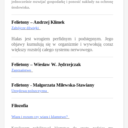
jednocześnie rozwijać gospodarkę i ponosić nakłady na ochronę
.
środowiska
Felietony – Andrzej Klimek
Zabójcze dźwięki
Hałas jest wrogiem perfidnym i podstępnym. Jego
objawy kumulują się w organizmie i wywołują coraz
większy rozstrój całego systemu nerwowego.
Felietony – Wiesław W. Jędrzejczak
Zaprzaństwo
Felietony - Małgorzata Milewska-Stawiany
Urzędowa polszczyzna
Filozofia
Wiara i rozum czy wiara i kłamstwo?
Katolicyzm nobilitował kłamstwo do cnoty nadając mu