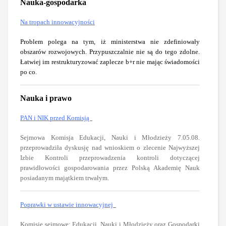
Nauka-gospodarka
Na tropach innowacyjności
Problem polega na tym, iż ministerstwa nie zdefiniowały
obszarów rozwojowych. Przypuszczalnie nie są do tego zdolne.
Łatwiej im restrukturyzować zaplecze b+r nie mając świadomości
po co.
Nauka i prawo
PAN i NIK przed Komisją
Sejmowa Komisja Edukacji, Nauki i Młodzieży 7.05.08.
przeprowadziła dyskusję nad wnioskiem o zlecenie Najwyższej
Izbie Kontroli przeprowadzenia kontroli dotyczącej
prawidłowości gospodarowania przez Polską Akademię Nauk
posiadanym majątkiem trwałym.
Poprawki w ustawie innowacyjnej
Komisje sejmowe: Edukacji, Nauki i Młodzieży oraz Gospodarki