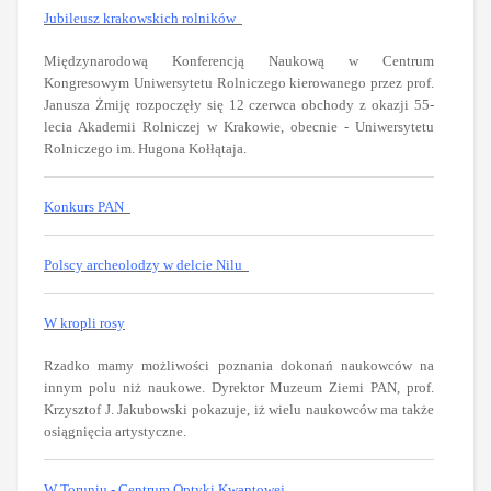
Jubileusz krakowskich rolników
Międzynarodową Konferencją Naukową w Centrum
Kongresowym Uniwersytetu Rolniczego kierowanego przez prof.
Janusza Żmiję rozpoczęły się 12 czerwca obchody z okazji 55-
lecia Akademii Rolniczej w Krakowie, obecnie - Uniwersytetu
Rolniczego im. Hugona Kołłątaja.
Konkurs PAN
Polscy archeolodzy w delcie Nilu
W kropli rosy
Rzadko mamy możliwości poznania dokonań naukowców na
innym polu niż naukowe. Dyrektor Muzeum Ziemi PAN, prof.
Krzysztof J. Jakubowski pokazuje, iż wielu naukowców ma także
osiągnięcia artystyczne.
W Toruniu - Centrum Optyki Kwantowej