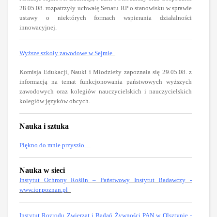
28.05.08. rozpatrzyły uchwałę Senatu RP o stanowisku w sprawie
ustawy o niektórych formach wspierania działalności
innowacyjnej.
Wyższe szkoły zawodowe w Sejmie
Komisja Edukacji, Nauki i Młodzieży zapoznała się 29.05.08. z
informacją na temat funkcjonowania państwowych wyższych
zawodowych oraz kolegiów nauczycielskich i nauczycielskich
kolegiów języków obcych.
Nauka i sztuka
Piękno do mnie przyszło…
Nauka w sieci
Instytut Ochrony Roślin – Państwowy Instytut Badawczy -
www.ior.poznan.pl
Instytut Rozrodu Zwierząt i Badań Żywności PAN w Olsztynie -