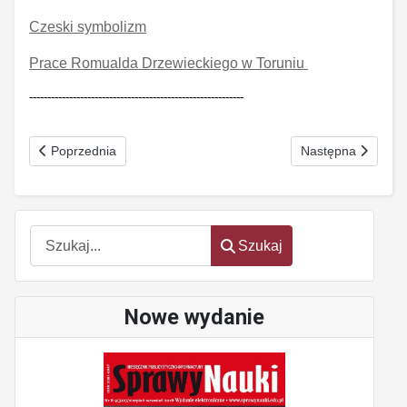
Czeski symbolizm
Prace Romualda Drzewieckiego w Toruniu
-----------------------------------------------------------
Poprzednia strona: Degrengolada elit Nr 6-7(191) czerwiec-lipi
Następna strona: 
Poprzednia
Następna
Szukaj
Szukaj
Nowe wydanie