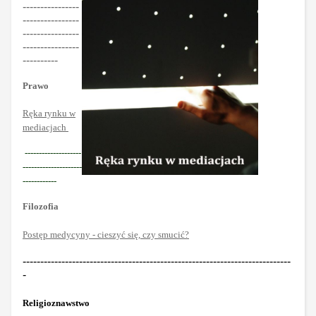
----------------
----------------
----------------
----------------
----------
Prawo
Ręka rynku w
mediacjach
--------------------
---------------------
------------
Filozofia
Postęp medycyny - cieszyć się, czy smucić?
----------------------------------------------------------------------------
-
Religioznawstwo