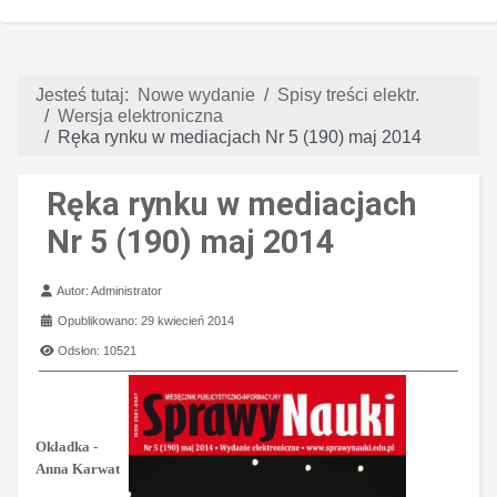
Jesteś tutaj:
Nowe wydanie
Spisy treści elektr.
Wersja elektroniczna
Ręka rynku w mediacjach Nr 5 (190) maj 2014
Ręka rynku w mediacjach
Nr 5 (190) maj 2014
Szczegóły
Autor:
Administrator
Opublikowano: 29 kwiecień 2014
Odsłon: 10521
Okładka -
Anna Karwat