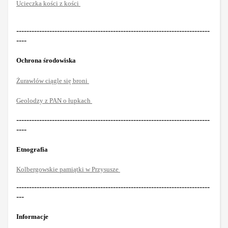
Ucieczka kości z kości
----------------------------------------------------------------------------
----
Ochrona środowiska
Żurawlów ciągle się broni
Geolodzy z PAN o łupkach
----------------------------------------------------------------------------
----
Etnografia
Kolbergowskie pamiątki w Przysusze
----------------------------------------------------------------------------
---
Informacje