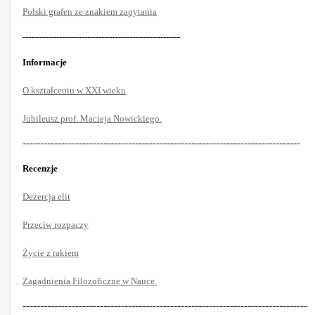
Polski grafen ze znakiem zapytania
--------------------------------------------------------
Informacje
O kształceniu w XXI wieku
Jubileusz prof. Macieja Nowickiego
-------------------------------------------------------------------------------
Recenzje
Dezercja elit
Przeciw rozpaczy
Życie z rakiem
Zagadnienia Filozoficzne w Nauce
---------------------------------------------------------------------------------