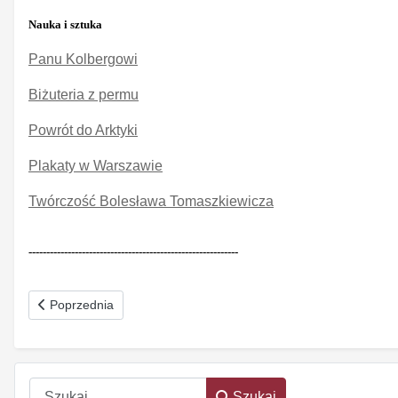
Nauka i sztuka
Panu Kolbergowi
Biżuteria z permu
Powrót do Arktyki
Plakaty w Warszawie
Twórczość Bolesława Tomaszkiewicza
-----------------------------------------------------------
Poprzednia strona: Ziemia - dobro publiczne Nr 8-9 (192), sier
Poprzednia
Szukaj
Szukaj