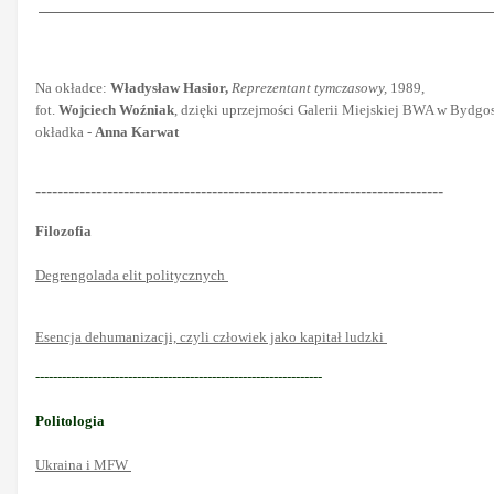
Na okładce:
Władysław Hasior,
Reprezentant tymczasowy,
1989,
fot.
Wojciech Woźniak
, dzięki uprzejmości Galerii Miejskiej BWA w Bydg
okładka -
Anna Karwat
--------------------------------------------------------------------------
Filozofia
Degrengolada elit politycznych
Esencja dehumanizacji, czyli człowiek jako kapitał ludzki
-----------------------------------------------------------------
Politologia
Ukraina i MFW