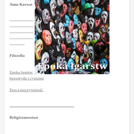
Anna Karwat
----------------
----------------
----------------
----------------
----------
Filozofia
Epoka łgarstw,
bezwstydu i cynizmu
Etos a rzeczywistość
------------------------------------------------------
Religioznawstwo