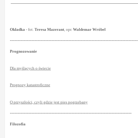
Okładka
- fot.
Teresa Mazerant
, opr.
Waldemar Wróbel
-----------------------------------------------------------------------------------
Prognozowanie
Dla myślących o świecie
Prognozy katastroficzne
O przyszłości, czyli gdzie jest pies pogrzebany
-------------------------------------------------------------------------------
Filozofia