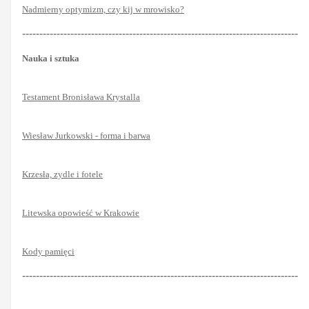
Nadmierny optymizm, czy kij w mrowisko?
--------------------------------------------------------------------------------
Nauka i sztuka
Testament Bronisława Krystalla
Wiesław Jurkowski - forma i barwa
Krzesła, zydle i fotele
Litewska opowieść w Krakowie
Kody pamięci
--------------------------------------------------------------------------------