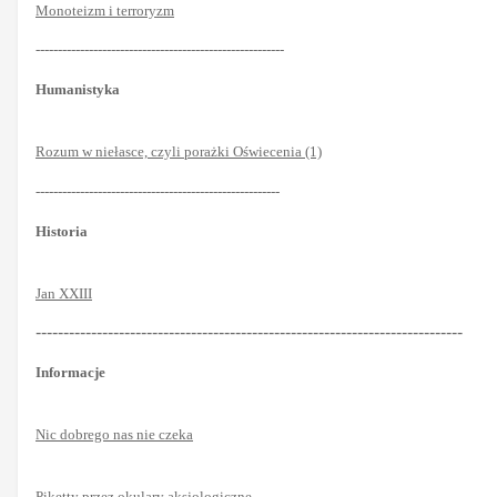
Monoteizm i terroryzm
--------------------------------------------------------
Humanistyka
Rozum w niełasce, czyli porażki Oświecenia (1)
-------------------------------------------------------
Historia
Jan XXIII
-----------------------------------------------------------------------------
Informacje
Nic dobrego nas nie czeka
Piketty przez okulary aksjologiczne