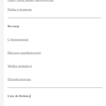
Polska w kosmosie
-------------------------------------------------------------------------------
Recenzje
Cyberprzestrzeń
Dlaczego współpracujemy
Wielkie spekulacje
Filozofia dowcipu
--------------------------------------------------------------------------------
Listy do Redakcji