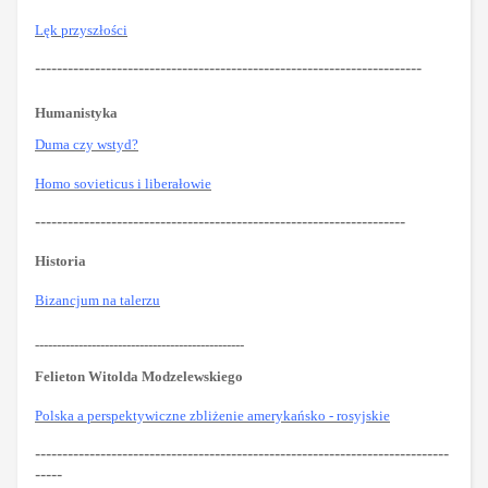
Lęk przyszłości
-----------------------------------------------------------------------
Humanistyka
Duma czy wstyd?
Homo sovieticus i liberałowie
--------------------------------------------------------------------
Historia
Bizancjum na talerzu
------------------------------------------------
Felieton Witolda Modzelewskiego
Polska a perspektywiczne zbliżenie amerykańsko - rosyjskie
----------------------------------------------------------------------------
-----