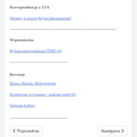
Korespondencja z USA
Witamy w niezwykłym laboratorium!
----------------------------------------------------------------------
Wspomnienia
Byłem pracownikiem ITME (4)
------------------------------------------------
Recenzje
Dzieci Hitlera. Hitlerjugend
Kosmiczne wyzwania - szalone pomysły
Geniusz kobiet
-----------------------------------------------
Poprzednia strona: Polityczna poprawność Nr 6-7 (261) czerwiec
Następna strona: 
Poprzednia
Następna