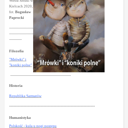
Wieża Sztuki w
Kielcach 2020,
fot.
Bogusław
Paprocki
---------------------
---------------------
-----------
Filozofia
"Mrówki" i
"koniki polne"
-----------------------------------------------------
Historia
Republika Sarmatów
------------------------------------------------------------
Humanistyka
Polskość - kula u nogi postępu