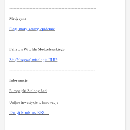
------------------------------------------------------------
Medycyna
Plagi, mory, zarazy, epidemie
----------------------------------------------------
Felieton Witolda Modzelewskiego
Zła (fałszywa) mitologia III RP
-----------------------------------------------------------
Informacje
Europejski Zielony Ład
Unijne inwestycje w innowacje
Drugi konkurs ERC
----------------------------------------------------------