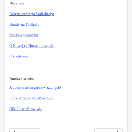
Recenzje
Dzieło Andrzeja Walickiego
Bandy na Podlasiu
Matka wynalazku
O Nowej to Hucie opowieść
O epidemiach
------------------------------------------------
Nauka i sztuka
Japońska awangarda w Zachęcie
Puck Verkade we Wroclawiu
Nikifor w Warszawie
-----------------------------------------------