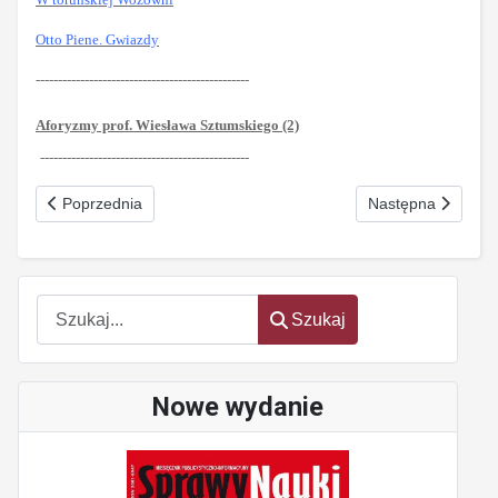
Otto Piene. Gwiazdy
------------------------------------------------
Aforyzmy prof. Wiesława Sztumskiego (2)
-----------------------------------------------
Poprzednia strona: Konanie Minotaura Nr 3 (278) marzec 2023
Następna strona: 
Poprzednia
Następna
Szukaj
Szukaj
Nowe wydanie