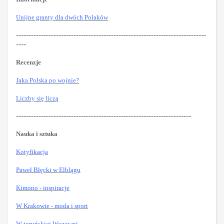
Unijne granty dla dwóch Polaków
----------------------------------------------------------------------------
----
Recenzje
Jaka Polska po wojnie?
Liczby się liczą
----------------------------------------------------------------------
Nauka i sztuka
Kotyfikacja
Paweł Błęcki w Elblągu
Kimono - inspiracje
W Krakowie - moda i sport
W toruńskiej Wozowni