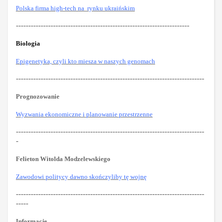
Polska firma high-tech na rynku ukraińskim
----------------------------------------------------------------------
Biologia
Epigenetyka, czyli kto miesza w naszych genomach
----------------------------------------------------------------------------
Prognozowanie
Wyzwania ekonomiczne i planowanie przestrzenne
----------------------------------------------------------------------------
-
Felieton Witolda Modzelewskiego
Zawodowi politycy dawno skończyliby tę wojnę
----------------------------------------------------------------------------
-----
Informacje