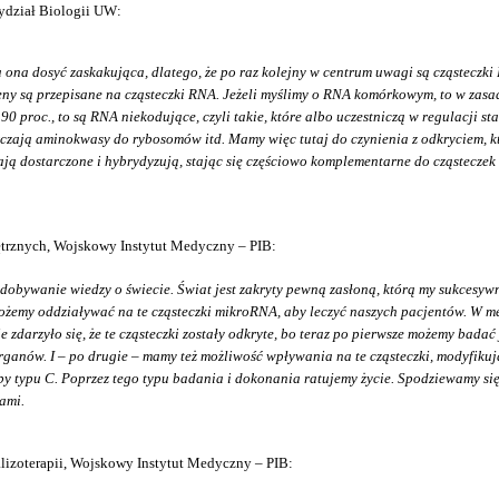
Wydział Biologii UW:
a ona dosyć zaskakująca, dlatego, że po raz kolejny w centrum uwagi są cząstecz
geny są przepisane na cząsteczki RNA. Jeżeli myślimy o RNA komórkowym, to w zasa
0 proc., to są RNA niekodujące, czyli takie, które albo uczestniczą w regulacji s
rczają aminokwasy do rybosomów itd. Mamy więc tutaj do czynienia z odkryciem, kt
 dostarczone i hybrydyzują, stając się częściowo komplementarne do cząsteczek m
trznych, Wojskowy Instytut Medyczny – PIB:
zdobywanie wiedzy o świecie. Świat jest zakryty pewną zasłoną, którą my sukcesywn
emy oddziaływać na te cząsteczki mikroRNA, aby leczyć naszych pacjentów. W medyc
iwie zdarzyło się, że te cząsteczki zostały odkryte, bo teraz po pierwsze możemy b
 organów. I – po drugie – mamy też możliwość wpływania na te cząsteczki, modyfi
y typu C. Poprzez tego typu badania i dokonania ratujemy życie. Spodziewamy się,
ami.
lizoterapii, Wojskowy Instytut Medyczny – PIB: