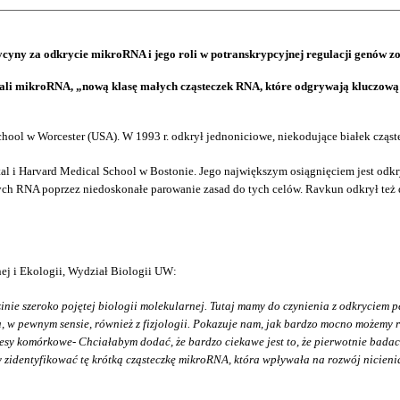
cyny za odkrycie mikroRNA i jego roli w potranskrypcyjnej regulacji genów zo
li mikroRNA, „nową klasę małych cząsteczek RNA, które odgrywają kluczową ro
School w Worcester (USA). W 1993 r. odkrył jednoniciowe, niekodujące białek czą
al i Harvard Medical School w Bostonie. Jego największym osiągnięciem jest od
ch RNA poprzez niedoskonałe parowanie zasad do tych celów. Ravkun odkrył też dru
nej i Ekologii, Wydział Biologii UW:
inie szeroko pojętej biologii molekularnej. Tutaj mamy do czynienia z odkryciem 
a, w pewnym sensie, również z fizjologii. Pokazuje nam, jak bardzo mocno możemy 
rocesy komórkowe- Chciałabym dodać, że bardzo ciekawe jest to, że pierwotnie bad
szy zidentyfikować tę krótką cząsteczkę mikroRNA, która wpływała na rozwój nicien