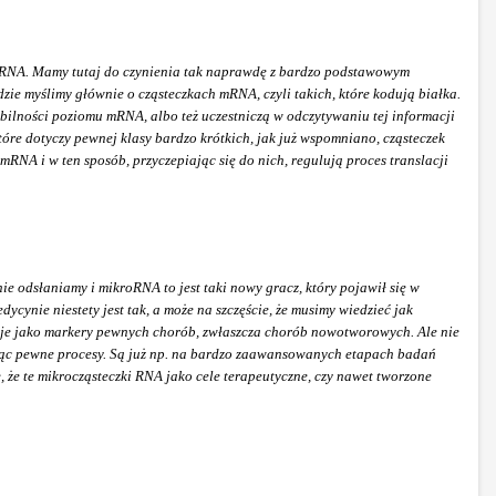
ki RNA. Mamy tutaj do czynienia tak naprawdę z bardzo podstawowym
dzie myślimy głównie o cząsteczkach mRNA, czyli takich, które kodują białka.
tabilności poziomu mRNA, albo też uczestniczą w odczytywaniu tej informacji
óre dotyczy pewnej klasy bardzo krótkich, jak już wspomniano, cząsteczek
RNA i w ten sposób, przyczepiając się do nich, regulują proces translacji
ie odsłaniamy i mikroRNA to jest taki nowy gracz, który pojawił się w
ynie niestety jest tak, a może na szczęście, że musimy wiedzieć jak
adać je jako markery pewnych chorób, zwłaszcza chorób nowotworowych. Ale nie
kując pewne procesy. Są już np. na bardzo zaawansowanych etapach badań
 że te mikrocząsteczki RNA jako cele terapeutyczne, czy nawet tworzone