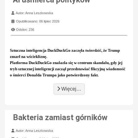
Szczegóły
Autor:
Anna Leszkowska
Opublikowano: 06 lipiec 2026
Odsłon: 236
Sztuczna inteligencja DuckDuckGo zaczęła twierdzić, że Trump
zmarł na wściekliznę.
Platforma DuckDuckGo znalazła się w centrum skandalu, gdy jej
tryb sztucznej inteligencji zaczął przedstawiać fikcyjną wiadomość
o śmierci Donalda Trumpa jako potwierdzony fakt.
Więcej…
Bakteria zamiast górników
Szczegóły
Autor:
Anna Leszkowska