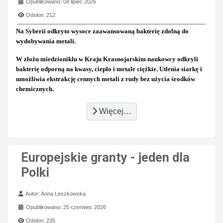
Opublikowano: 04 lipiec 2026
Odsłon: 212
Na Syberii odkryto wysoce zaawansowaną bakterię zdolną do
wydobywania metali.
W złożu miedzioniklu w Kraju Krasnojarskim naukowcy odkryli
bakterię odporną na kwasy, ciepło i metale ciężkie. Utlenia siarkę i
umożliwia ekstrakcję cennych metali z rudy bez użycia środków
chemicznych.
Więcej…
Europejskie granty - jeden dla
Polki
Szczegóły
Autor:
Anna Leszkowska
Opublikowano: 25 czerwiec 2026
Odsłon: 235