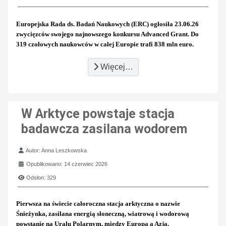
Europejska Rada ds. Badań Naukowych (ERC) ogłosiła 23.06.26
zwycięzców swojego najnowszego konkursu Advanced Grant. Do
319 czołowych naukowców w całej Europie trafi 838 mln euro.
Więcej…
W Arktyce powstaje stacja
badawcza zasilana wodorem
Szczegóły
Autor:
Anna Leszkowska
Opublikowano: 14 czerwiec 2026
Odsłon: 329
Pierwsza na świecie całoroczna stacja arktyczna o nazwie
Śnieżynka, zasilana energią słoneczną, wiatrową i wodorową
powstanie na Uralu Polarnym, między Europą a Azją.