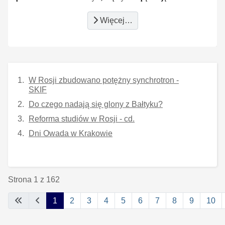
Więcej…
W Rosji zbudowano potężny synchrotron -
SKIF
Do czego nadają się glony z Bałtyku?
Reforma studiów w Rosji - cd.
Dni Owada w Krakowie
Strona 1 z 162
1
2
3
4
5
6
7
8
9
10