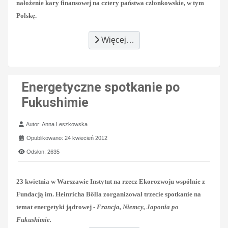
nałożenie kary finansowej na cztery państwa członkowskie, w tym
Polskę.
Więcej…
Energetyczne spotkanie po
Fukushimie
Szczegóły
Autor:
Anna Leszkowska
Opublikowano: 24 kwiecień 2012
Odsłon: 2635
23 kwietnia w Warszawie Instytut na rzecz Ekorozwoju wspólnie z
Fundacją im. Heinricha Bőlla zorganizował t
rzecie spotkanie na
temat energetyki jądrowej -
Francja, Niemcy, Japonia po
Fukushimie.