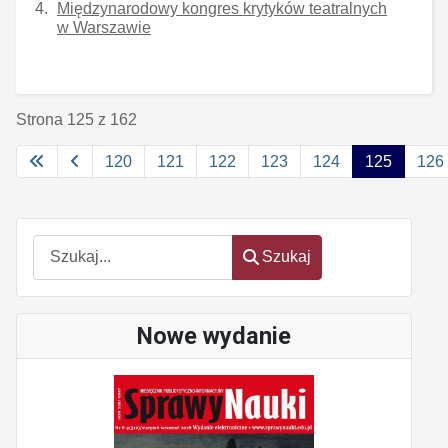
Międzynarodowy kongres krytyków teatralnych
w Warszawie
Strona 125 z 162
120
121
122
123
124
125
126
Szukaj
Szukaj
Nowe wydanie