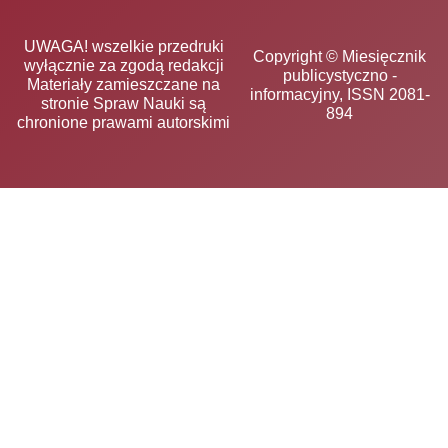
UWAGA! wszelkie przedruki
Copyright © Miesięcznik
wyłącznie za zgodą redakcji
publicystyczno -
Materiały zamieszczane na
informacyjny, ISSN 2081-
stronie Spraw Nauki są
894
chronione prawami autorskimi