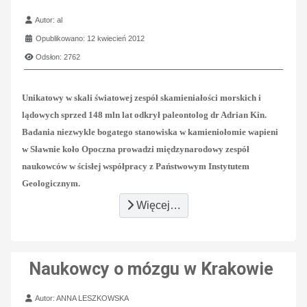
Szczegóły
Autor:
al
Opublikowano: 12 kwiecień 2012
Odsłon: 2762
Unikatowy w skali światowej zespół skamieniałości morskich i
lądowych sprzed 148 mln lat odkrył paleontolog dr Adrian Kin.
Badania niezwykle bogatego stanowiska w kamieniołomie wapieni
w Sławnie koło Opoczna prowadzi międzynarodowy zespół
naukowców w ścisłej współpracy z Państwowym Instytutem
Geologicznym.
Więcej…
Naukowcy o mózgu w Krakowie
Szczegóły
Autor:
ANNA LESZKOWSKA