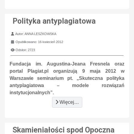
Polityka antyplagiatowa
Szczegóły
Autor:
ANNA LESZKOWSKA
Opublikowano: 16 kwiecień 2012
Odsłon: 2723
Fundacja im. Augustina-Jeana Fresnela oraz
portal Plagiat.pl organizują 9 maja 2012 w
Warszawie seminarium pt. „Skuteczna polityka
antyplagiatowa – modele rozwiązań
instytucjonalnych”.
Więcej…
Skamieniałości spod Opoczna