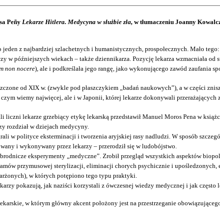
osa Peñy
Lekarze Hitlera. Medycyna w służbie zła,
w tłumaczeniu Joanny Kowalc
 jeden z najbardziej szlachetnych i humanistycznych, prospołecznych. Mało tego: 
czy w późniejszych wiekach – także dziennikarza. Pozycję lekarza wzmacniała od s
m non nocere
), ale i podkreślała jego rangę, jako wykonującego zawód zaufania s
szczone od XIX w. (zwykle pod płaszczykiem „badań naukowych”), a w części znisz
 czym wiemy najwięcej, ale i w Japonii, której lekarze dokonywali przerażającyc
li liczni lekarze grzebiący etykę lekarską przedstawił Manuel Moros Pena w książ
zy rozdział w dziejach medycyny.
rali w polityce eksterminacji i tworzenia aryjskiej rasy nadludzi. W sposób szcze
wany i wykonywany przez lekarzy – przerodził się w ludobójstwo.
 zbrodnicze eksperymenty „medyczne”. Zrobił przegląd wszystkich aspektów biopo
ramów przymusowej sterylizacji, eliminacji chorych psychicznie i upośledzonych,
rżonych), w których potępiono tego typu praktyki.
zy pokazują, jak naziści korzystali z ówczesnej wiedzy medycznej i jak często lek
ekarskie, w którym główny akcent położony jest na przestrzeganie obowiązująceg