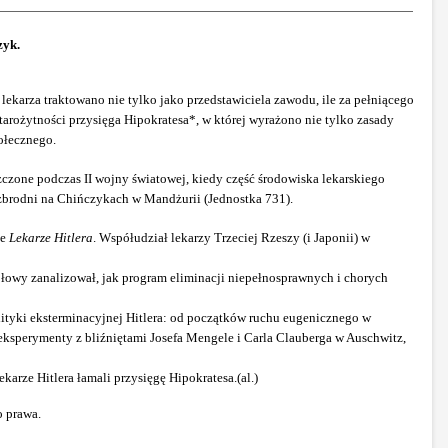
zyk.
lekarza traktowano nie tylko jako przedstawiciela zawodu, ile za pełniącego
tarożytności przysięga Hipokratesa*, w której wyrażono nie tylko zasady
połecznego.
czone podczas II wojny światowej, kiedy część środowiska lekarskiego
h zbrodni na Chińczykach w Mandżurii (Jednostka 731).
ce
Lekarze Hitlera
. Współudział lekarzy Trzeciej Rzeszy (i Japonii) w
gółowy zanalizował, jak program eliminacji niepełnosprawnych i chorych
lityki eksterminacyjnej Hitlera: od początków ruchu eugenicznego w
 eksperymenty z bliźniętami Josefa Mengele i Carla Clauberga w Auschwitz,
arze Hitlera łamali przysięgę Hipokratesa.(al.)
o prawa.