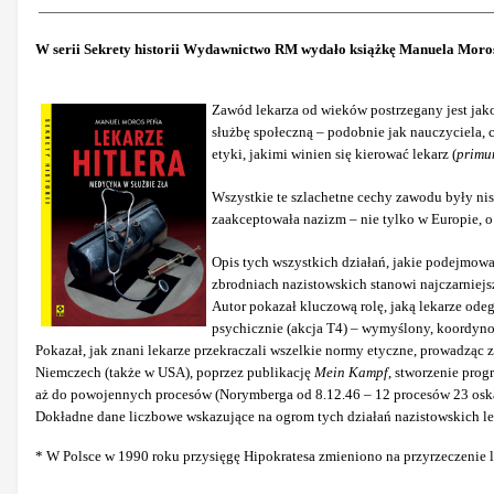
W serii Sekrety historii Wydawnictwo RM wydało książkę Manuela Mor
Zawód lekarza od wieków postrzegany jest jako
służbę społeczną – podobnie jak nauczyciela, 
etyki, jakimi winien się kierować lekarz (
primu
Wszystkie te szlachetne cechy zawodu były ni
zaakceptowała nazizm – nie tylko w Europie, o
Opis tych wszystkich działań, jakie podejmowa
zbrodniach nazistowskich stanowi najczarniejs
Autor pokazał kluczową rolę, jaką lekarze odeg
psychicznie (akcja T4) – wymyślony, koordyno
Pokazał, jak znani lekarze przekraczali wszelkie normy etyczne, prowadząc
Niemczech (także w USA), poprzez publikację
Mein Kampf
, stworzenie prog
aż do powojennych procesów (Norymberga od 8.12.46 – 12 procesów 23 oska
Dokładne dane liczbowe wskazujące na ogrom tych działań nazistowskich lekar
* W Polsce w 1990 roku przysięgę Hipokratesa zmieniono na przyrzeczenie l