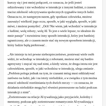
kurczy się i jest mniej połączeń, co oznacza, że jeśli jesteś
odizolowany i nie wchodzisz w interakcje z innymi ludźmi, z czasem
tracisz zdolność odczytywania społecznych sygnałów innych ludzi.
Oznacza to, że następnym razem, gdy spotkasz człowieka, możesz
zauważyć wielkość jego oczu, sposób, w jaki wygląda, sposób, w jaki
mówi, i możesz pomyśleć: „Och! Nie wiem, jak wchodzić w interakcje
z ludźmi; wolę roboty; wolę AI. To jest o wiele lepsze; to idealnie do
mnie pasuje” i rozwiniesz inny sposób interakcji, który jest bardziej
ograniczony, ale z czasem może stać się nowym sposobem interakcji,
który ludzie będą preferować .
„ Ale istnieje tu też pewne niebezpieczeństwo, ponieważ wiele osób
widzi, że wchodząc w interakcję z robotami, możesz stać się bardzo
agresywny i znęcać się nad nimi, a kiedy wiesz, że druga istota nie jest
człowiekiem, sposób, w jaki wchodzisz w interakcję, ulega zmianie .
„Problem polega jednak na tym, że czasami mózg musi oddziaływać
zarówno na ludzi, jak i na istoty nieludzkie, a w związku z tym można
utracić zdolność rozróżniania tych dwóch rzeczy — co oznacza, że
działania nieludzkie mogą być również przenoszone na ludzi podczas
interakcji z nimi”.
„Zorientowane na relacje AI rywalizują jako przyjaciele, koledzy i
mentorzy, podczas gdy zorientowane romantycznie AI rywalizują o