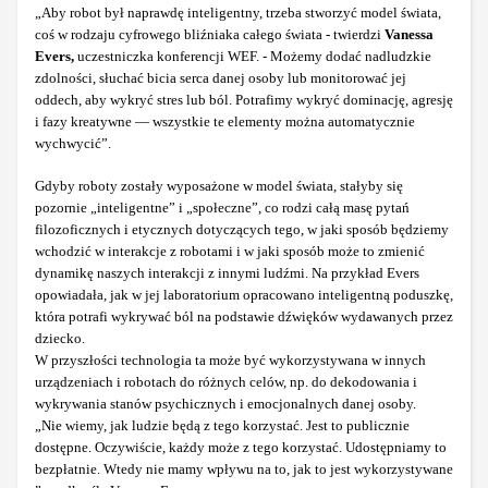
„Aby robot był naprawdę inteligentny, trzeba stworzyć model świata,
coś w rodzaju cyfrowego bliźniaka całego świata - twierdzi
Vanessa
Evers,
uczestniczka konferencji WEF. - Możemy dodać nadludzkie
zdolności, słuchać bicia serca danej osoby lub monitorować jej
oddech, aby wykryć stres lub ból. Potrafimy wykryć dominację, agresję
i fazy kreatywne — wszystkie te elementy można automatycznie
wychwycić”.
Gdyby roboty zostały wyposażone w model świata, stałyby się
pozornie „inteligentne” i „społeczne”, co rodzi całą masę pytań
filozoficznych i etycznych dotyczących tego, w jaki sposób będziemy
wchodzić w interakcje z robotami i w jaki sposób może to zmienić
dynamikę naszych interakcji z innymi ludźmi. Na przykład Evers
opowiadała, jak w jej laboratorium opracowano inteligentną poduszkę,
która potrafi wykrywać ból na podstawie dźwięków wydawanych przez
dziecko.
W przyszłości technologia ta może być wykorzystywana w innych
urządzeniach i robotach do różnych celów, np. do dekodowania i
wykrywania stanów psychicznych i emocjonalnych danej osoby.
„Nie wiemy, jak ludzie będą z tego korzystać. Jest to publicznie
dostępne. Oczywiście, każdy może z tego korzystać. Udostępniamy to
bezpłatnie. Wtedy nie mamy wpływu na to, jak to jest wykorzystywane