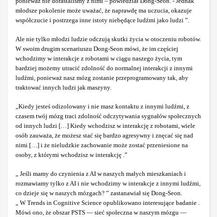
ponieważ nie dorastaliśmy z nimi – powiedział Dong-Seon. - Jednak
młodsze pokolenie może uważać, że naprawdę ma uczucia, okazuje
współczucie i postrzega inne istoty niebędące ludźmi jako ludzi ”.
Ale nie tylko młodzi ludzie odczują skutki życia w otoczeniu robotów.
W swoim drugim scenariuszu Dong-Seon mówi, że im częściej
wchodzimy w interakcje z robotami w ciągu naszego życia, tym
bardziej możemy utracić zdolność do normalnej interakcji z innymi
ludźmi, ponieważ nasz mózg zostanie przeprogramowany tak, aby
traktować innych ludzi jak maszyny.
„Kiedy jesteś odizolowany i nie masz kontaktu z innymi ludźmi, z
czasem twój mózg traci zdolność odczytywania sygnałów społecznych
od innych ludzi […] Kiedy wchodzisz w interakcję z robotami, wiele
osób zauważa, że możesz stać się bardzo agresywny i znęcać się nad
nimi […] i że nieludzkie zachowanie może zostać przeniesione na
osoby, z którymi wchodzisz w interakcję .”
„ Jeśli mamy do czynienia z AI w naszych małych mieszkaniach i
rozmawiamy tylko z AI i nie wchodzimy w interakcje z innymi ludźmi,
co dzieje się w naszych mózgach? ” zastanawiał się Dong-Seon.
„ W Trends in Cognitive Science opublikowano interesujące badanie .
Mówi ono, że obszar PSTS — sieć społeczna w naszym mózgu —