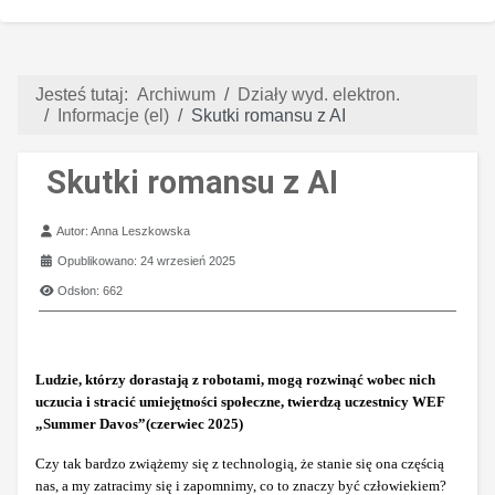
Jesteś tutaj:
Archiwum
Działy wyd. elektron.
Informacje (el)
Skutki romansu z AI
Skutki romansu z AI
Szczegóły
Autor:
Anna Leszkowska
Opublikowano: 24 wrzesień 2025
Odsłon: 662
Ludzie, którzy dorastają z robotami, mogą rozwinąć wobec nich
uczucia i stracić umiejętności społeczne, twierdzą uczestnicy WEF
„Summer Davos”(czerwiec 2025)
Czy tak bardzo zwiążemy się z technologią, że stanie się ona częścią
nas, a my zatracimy się i zapomnimy, co to znaczy być człowiekiem?