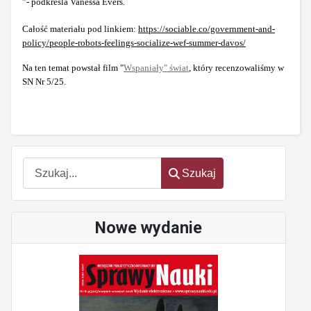
”- podkreśla Vanessa Evers.
Całość materiału pod linkiem:
https://sociable.co/government-and-
policy/people-robots-feelings-socialize-wef-summer-davos/
Na ten temat powstał film "
Wspaniały" świat
, który recenzowaliśmy w
SN Nr 5/25.
Szukaj
Szukaj
Nowe wydanie