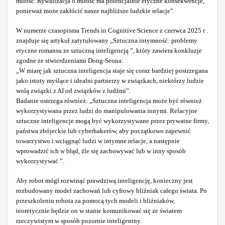
miłość. Rywalizacja o miłość ma potencjalnie etyczne konsekwencje,
ponieważ może zakłócić nasze najbliższe ludzkie relacje”.
W numerze czasopisma Trends in Cognitive Science z czerwca 2025 r .
znajduje się artykuł zatytułowany „Sztuczna intymność: problemy
etyczne romansu ze sztuczną inteligencją ”, który zawiera konkluzje
zgodne ze stwierdzeniami Dong-Seona:
„W miarę jak sztuczna inteligencja staje się coraz bardziej postrzegana
jako istoty myślące i idealni partnerzy w związkach, niektórzy ludzie
wolą związki z AI od związków z ludźmi”.
Badanie ostrzega również: „Sztuczna inteligencja może być również
wykorzystywana przez ludzi do manipulowania innymi. Relacyjne
sztuczne inteligencje mogą być wykorzystywane przez prywatne firmy,
państwa zbójeckie lub cyberhakerów, aby początkowo zapewnić
towarzystwo i wciągnąć ludzi w intymne relacje, a następnie
wprowadzić ich w błąd, źle się zachowywać lub w inny sposób
wykorzystywać ”.
Aby robot mógł rozwinąć prawdziwą inteligencję, konieczny jest
rozbudowany model zachowań lub cyfrowy bliźniak całego świata. Po
przeszkoleniu robota za pomocą tych modeli i bliźniaków,
teoretycznie będzie on w stanie komunikować się ze światem
rzeczywistym w sposób pozornie inteligentny.