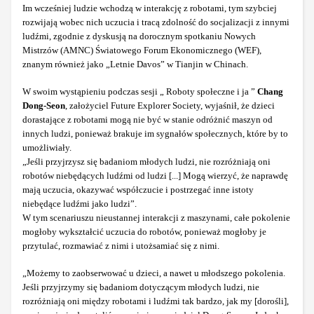
Im wcześniej ludzie wchodzą w interakcję z robotami, tym szybciej
rozwijają wobec nich uczucia i tracą zdolność do socjalizacji z innymi
ludźmi, zgodnie z dyskusją na dorocznym spotkaniu Nowych
Mistrzów (AMNC) Światowego Forum Ekonomicznego (WEF),
znanym również jako „Letnie Davos” w Tianjin w Chinach.
W swoim wystąpieniu podczas sesji „ Roboty społeczne i ja ”
Chang
Dong-Seon
, założyciel Future Explorer Society, wyjaśnił, że dzieci
dorastające z robotami mogą nie być w stanie odróżnić maszyn od
innych ludzi, ponieważ brakuje im sygnałów społecznych, które by to
umożliwiały.
„Jeśli przyjrzysz się badaniom młodych ludzi, nie rozróżniają oni
robotów niebędących ludźmi od ludzi [...] Mogą wierzyć, że naprawdę
mają uczucia, okazywać współczucie i postrzegać inne istoty
niebędące ludźmi jako ludzi”.
W tym scenariuszu nieustannej interakcji z maszynami, całe pokolenie
mogłoby wykształcić uczucia do robotów, ponieważ mogłoby je
przytulać, rozmawiać z nimi i utożsamiać się z nimi.
„Możemy to zaobserwować u dzieci, a nawet u młodszego pokolenia.
Jeśli przyjrzymy się badaniom dotyczącym młodych ludzi, nie
rozróżniają oni między robotami i ludźmi tak bardzo, jak my [dorośli],