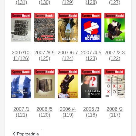
(131)
(130)
(129)
(128)
(127)
2007/10-
2007 /8-9
2007 /6-7
2007 /4-5
2007 /2-3
11(126)
(125)
(124)
(123)
(122
)
2007 /1
2006 /5
2006 /4
2006 /3
2006 /2
(121)
(120)
(119)
(118)
(117
)
Poprzednia strona: Wykluczeni Nr 6-7 (133) czerwiec-lipiec 200
Poprzednia