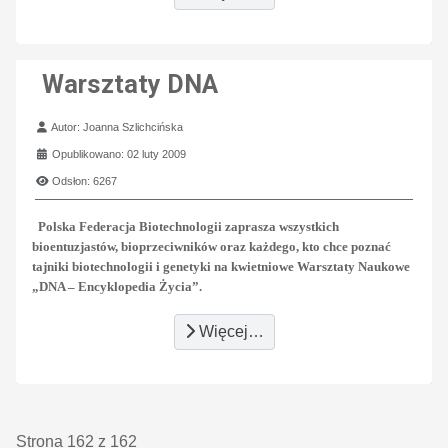
Warsztaty DNA
Szczegóły
Autor:
Joanna Szlichcińska
Opublikowano: 02 luty 2009
Odsłon: 6267
Polska Federacja Biotechnologii zaprasza wszystkich
bioentuzjastów, bioprzeciwników oraz każdego, kto chce poznać
tajniki biotechnologii i genetyki na kwietniowe Warsztaty Naukowe
„DNA – Encyklopedia Życia”.
Więcej…
Strona 162 z 162