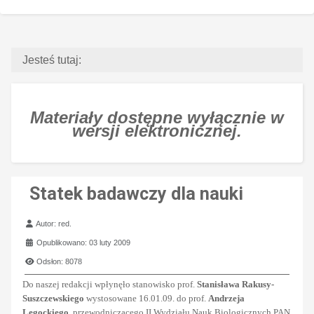
Jesteś tutaj:
Materiały dostępne wyłącznie w
wersji elektronicznej.
Statek badawczy dla nauki
Szczegóły
Autor:
red.
Opublikowano: 03 luty 2009
Odsłon: 8078
Do naszej redakcji wpłynęło stanowisko prof.
Stanisława Rakusy-
Suszczewskiego
wystosowane 16.01.09. do prof.
Andrzeja
Legockiego
, przewodniczącego II Wydziału Nauk Biologicznych PAN