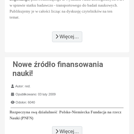
w sprawie statku badawczo - transportowego do badań naukowych.
Publikujemy je w całości licząc na dyskusję czytelników na ten
temat.
Więcej…
Nowe źródło finansowania
nauki!
Szczegóły
Autor:
red.
Opublikowano: 03 luty 2009
Odsłon: 6040
Rozpoczyna swą działalność Polsko-Niemiecka Fundacja na rzecz
Nauki (PNFN)
Więcej…