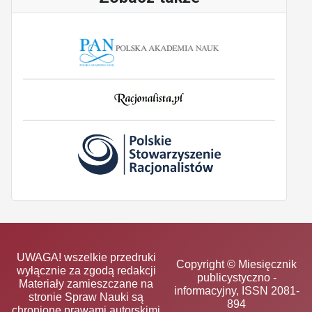
UWAGA! wszelkie przedruki
Copyright © Miesięcznik
wyłącznie za zgodą redakcji
publicystyczno -
Materiały zamieszczane na
informacyjny, ISSN 2081-
stronie Spraw Nauki są
894
chronione prawami autorskimi