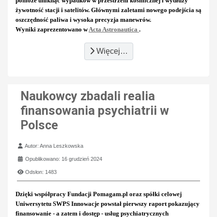
pomoże uniknąć wypadków w przestrzeni kosmicznej i wydłuży
żywotność stacji i satelitów. Głównymi zaletami nowego podejścia są
oszczędność paliwa i wysoka precyzja manewrów.
Wyniki zaprezentowano w
Acta Astronautica
.
Więcej…
Naukowcy zbadali realia
finansowania psychiatrii w
Polsce
Szczegóły
Autor:
Anna Leszkowska
Opublikowano: 16 grudzień 2024
Odsłon: 1483
Dzięki współpracy Fundacji Pomagam.pl oraz spółki celowej
Uniwersytetu SWPS Innowacje powstał pierwszy raport pokazujący
finansowanie - a zatem i dostęp - usług psychiatrycznych