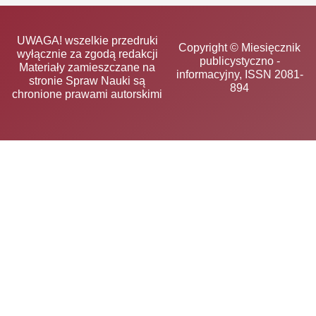
UWAGA! wszelkie przedruki
Copyright © Miesięcznik
wyłącznie za zgodą redakcji
publicystyczno -
Materiały zamieszczane na
informacyjny, ISSN 2081-
stronie Spraw Nauki są
894
chronione prawami autorskimi