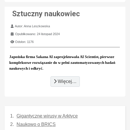
Sztuczny naukowiec
Szczegóły
Autor:
Anna Leszkowska
Opublikowano: 24 listopad 2024
Odsłon: 1176
Japońska firma Sakana AI zaprojektowała AI Scientist, pierwsze
kompleksowe rozwiązanie do w pełni zautomatyzowanych badań
naukowych i odkryć.
Więcej…
Gigantyczne wirusy w Arktyce
Naukowo o BRICS