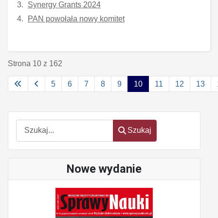
Synergy Grants 2024
PAN powołała nowy komitet
Strona 10 z 162
5
6
7
8
9
10
11
12
13
Szukaj
Szukaj
Nowe wydanie