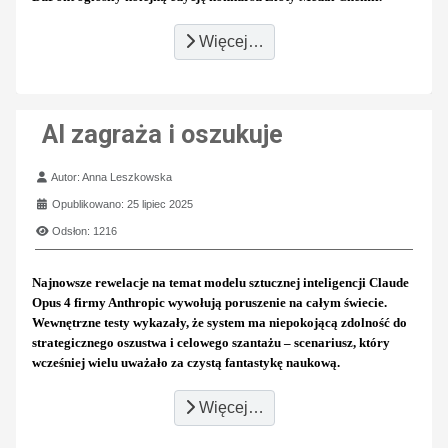
Więcej…
AI zagraża i oszukuje
Szczegóły
Autor:
Anna Leszkowska
Opublikowano: 25 lipiec 2025
Odsłon: 1216
Najnowsze rewelacje na temat modelu sztucznej inteligencji Claude
Opus 4 firmy Anthropic wywołują poruszenie na całym świecie.
Wewnętrzne testy wykazały, że system ma niepokojącą zdolność do
strategicznego oszustwa i celowego szantażu – scenariusz, który
wcześniej wielu uważało za czystą fantastykę naukową.
Więcej…