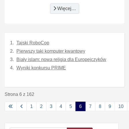
Więcej…
Tajski RoboCop
Pierwszy taki komputer kwantowy
Biały islam: nowa religia dla Europejczyków
Wyniki konkursu PRIME
Strona 6 z 162
1
2
3
4
5
6
7
8
9
10