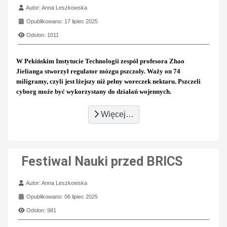
Szczegóły
Autor:
Anna Leszkowska
Opublikowano: 17 lipiec 2025
Odsłon: 1011
W Pekińskim Instytucie Technologii zespół profesora Zhao
Jielianga stworzył regulator mózgu pszczoły. Waży on 74
miligramy, czyli jest lżejszy niż pełny woreczek nektaru. Pszczeli
cyborg może być wykorzystany do działań wojennych.
Więcej…
Festiwal Nauki przed BRICS
Szczegóły
Autor:
Anna Leszkowska
Opublikowano: 06 lipiec 2025
Odsłon: 981