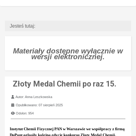
Jesteś tutaj:
Materiały dostępne wyłącznie w
wersji elektronicznej.
Złoty Medal Chemii po raz 15.
Szczegóły
Autor:
Anna Leszkowska
Opublikowano: 07 sierpień 2025
Odsłon: 954
Instytut Chemii Fizycznej PAN w Warszawie we współpracy z firmą
DuPont oglosiły kolejną edycję konkursu Złoty Medal Chemii.