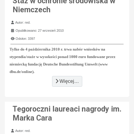
Staż w ochronie środowiska w
Niemczech
Szczegóły
Autor:
red.
Opublikowano: 27 wrzesień 2010
Odsłon: 3397
Tylko do 4 października 2010 r. trwa nabór wniosków na
stypendia/staże w wysokości ponad 1000 euro fundowane przez
niemiecką fundację Deutsche Bundesstiftung Umwelt (www
dbu.de/online).
Więcej…
Tegoroczni laureaci nagrody im.
Marka Cara
Szczegóły
Autor:
red.