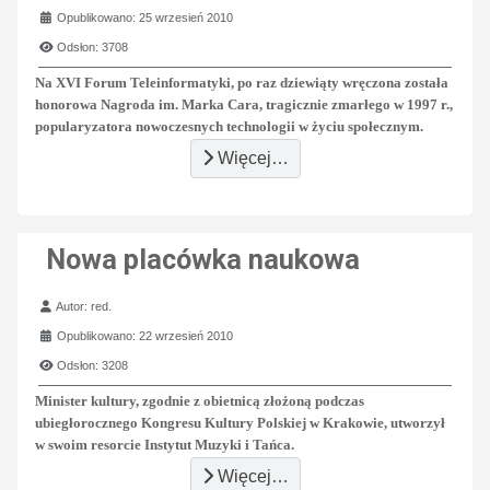
Opublikowano: 25 wrzesień 2010
Odsłon: 3708
Na XVI Forum Teleinformatyki, po raz dziewiąty wręczona została
honorowa Nagroda im. Marka Cara, tragicznie zmarłego w 1997 r.,
popularyzatora nowoczesnych technologii w życiu społecznym.
Więcej…
Nowa placówka naukowa
Szczegóły
Autor:
red.
Opublikowano: 22 wrzesień 2010
Odsłon: 3208
Minister kultury, zgodnie z obietnicą złożoną podczas
ubiegłorocznego Kongresu Kultury Polskiej w Krakowie, utworzył
w swoim resorcie Instytut Muzyki i Tańca.
Więcej…