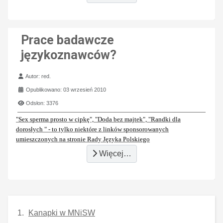
Prace badawcze
językoznawców?
Szczegóły
Autor:
red.
Opublikowano: 03 wrzesień 2010
Odsłon: 3376
"Sex sperma prosto w cipkę", "Doda bez majtek", "Randki dla
dorosłych " - to tylko niektóre z linków sponsorowanych
umieszczonych na stronie Rady Języka Polskiego
Więcej…
Kanapki w MNiSW