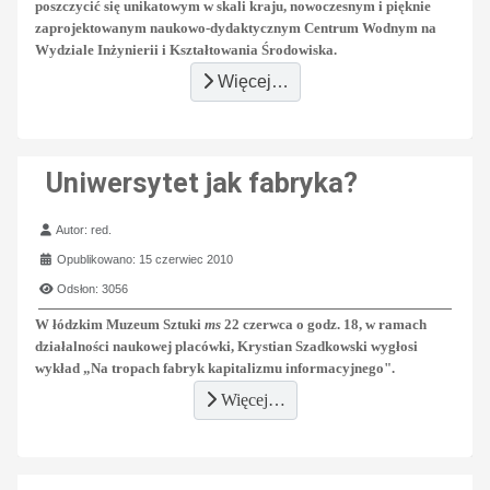
poszczycić się unikatowym w skali kraju, nowoczesnym i pięknie
zaprojektowanym naukowo-dydaktycznym Centrum Wodnym na
Wydziale Inżynierii i Kształtowania Środowiska.
Więcej…
Uniwersytet jak fabryka?
Szczegóły
Autor:
red.
Opublikowano: 15 czerwiec 2010
Odsłon: 3056
W łódzkim Muzeum Sztuki
ms
22 czerwca o godz. 18, w ramach
działalności naukowej placówki, Krystian Szadkowski wygłosi
wykład „
Na tropach fabryk kapitalizmu informacyjnego".
Więcej…