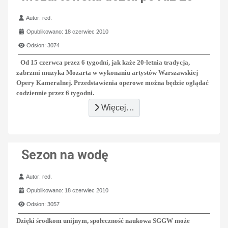
Szczegóły
Autor:
red.
Opublikowano: 18 czerwiec 2010
Odsłon: 3074
Od 15 czerwca przez 6 tygodni, jak każe 20-letnia tradycja,
zabrzmi muzyka Mozarta w wykonaniu artystów Warszawskiej
Opery Kameralnej. Przedstawienia operowe można będzie oglądać
codziennie przez 6 tygodni.
Więcej…
Sezon na wodę
Szczegóły
Autor:
red.
Opublikowano: 18 czerwiec 2010
Odsłon: 3057
Dzięki środkom unijnym, społeczność naukowa SGGW może