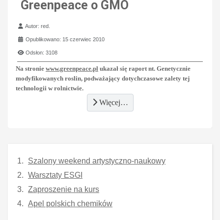
Greenpeace o GMO
Szczegóły
Autor:
red.
Opublikowano: 15 czerwiec 2010
Odsłon: 3108
Na stronie
www.greenpeace.pl
ukazał się raport nt. Genetycznie
modyfikowanych roslin, podważający dotychczasowe zalety tej
technologii w rolnictwie.
Więcej…
Szalony weekend artystyczno-naukowy
Warsztaty ESGI
Zaproszenie na kurs
Apel polskich chemików