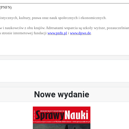
 (PNFN)
istycznych, kultury, prawa oraz nauk społecznych i ekonomicznych.
 i naukowców z obu krajów. Adresatami wsparcia są szkoły wyższe, pozauczelnian
stronie internetowej fundacji
www.pnfn.pl
i
www.dpws.de
.
Nowe wydanie