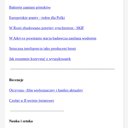
Bakterie zamiast górników
Europejskie granty - jeden dla Polki
W Rosji zbudowano potężny synchrotron - SKIF
W Arktyce powstanie stacja badawcza zasilana wodorem
Sztuczna inteligencja jako producent broni
Jak rozumnie korzystać z wyszukiwarek
-------------------------------------------------------------------------
Recenzje
Ojczyzna - film wieloznaczny i bardzo aktualny
Czołgi w II wojnie światowej
-----------------------------------------------
Nauka i sztuka