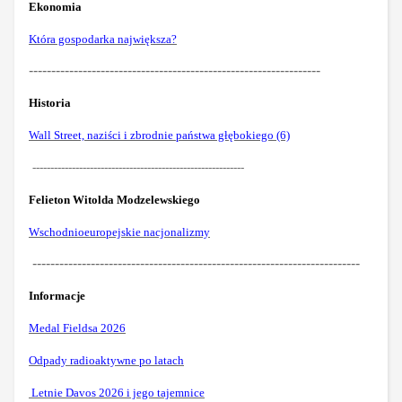
Ekonomia
Która gospodarka największa?
-----------------------------------------------------------------
Historia
Wall Street, naziści i zbrodnie państwa głębokiego (6)
-----------------------------------------------------------
Felieton Witolda Modzelewskiego
Wschodnioeuropejskie nacjonalizmy
-------------------------------------------------------------------------
Informacje
Medal Fieldsa 2026
Odpady radioaktywne po latach
Letnie Davos 2026 i jego tajemnice