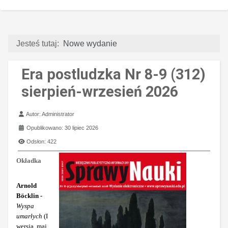
Jesteś tutaj:
Nowe wydanie
Era postludzka Nr 8-9 (312)
sierpień-wrzesień 2026
Szczegóły
Autor:
Administrator
Opublikowano: 30 lipiec 2026
Odsłon: 422
Okładka
Arnold
Böcklin -
Wyspa
umarłych
(I
wersja, maj