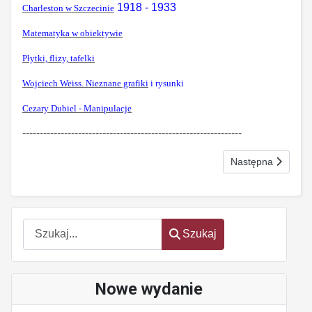
1918 - 1933
Charleston w Szczecinie
Matematyka w obiektywie
Płytki, flizy, tafelki
Wojciech Weiss. Nieznane grafiki
i rysunki
Cezary Dubiel - Manipulacje
---------------------------------------------------------------
Następna strona: T
Następna
Szukaj
Szukaj
Nowe wydanie