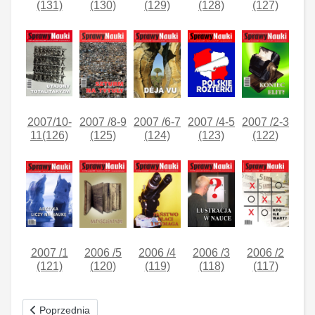
(131)
(130)
(129)
(128)
(127)
2007/10-
2007 /8-9
2007 /6-7
2007 /4-5
2007 /2-3
11(126)
(125)
(124)
(123)
(122
)
2007 /1
2006 /5
2006 /4
2006 /3
2006 /2
(121)
(120)
(119)
(118)
(117
)
Poprzednia strona: Wykluczeni Nr 6-7 (133) czerwiec-lipiec 200
Poprzednia