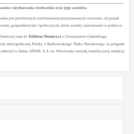
owania i użytkowania środowiska oraz jego zasobów.
dowiska jest prestiżowym wyróżnieniem przyznawanym corocznie, od ponad
owymi, gospodarczymi i społecznymi, które zostały zastosowane w praktyce.
utniczej oraz dr
Elżbieta Niemirycz
z Uniwersytetu Gdańskiego.
elę stratygraficzną Polski, z Karkonoskiego Parku Narodowego za program
 wdrożył w firmie ANWIL S.A. we Włocławku metodę katalitycznej redukcji