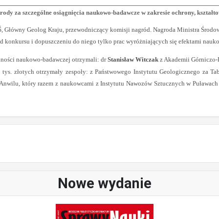
grody za szczególne osiągnięcia naukowo-badawcze w zakresie ochrony, kształt
w MŚ, Główny Geolog Kraju, przewodniczący komisji nagród. Nagroda Ministra Śro
ad konkursu i dopuszczeniu do niego tylko prac wyróżniających się efektami nauk
alności naukowo-badawczej otrzymali: dr
Stanisław Witczak
z Akademii Górniczo-H
ys. złotych otrzymały zespoły: z Państwowego Instytutu Geologicznego za Tab
z Anwilu, który razem z naukowcami z Instytutu Nawozów Sztucznych w Puławach
Nowe wydanie