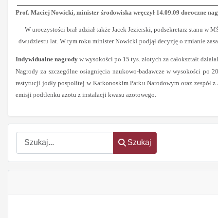
Prof. Maciej Nowicki, minister środowiska wręczył 14.09.09 doroczne na
W uroczystości brał udział także Jacek Jezierski, podsekretarz stanu 
dwudziestu lat. W tym roku minister Nowicki podjął decyzję o zmianie zas
Indywidualne nagrody
w wysokości po 15 tys. złotych za całokształt dział
Nagrody za szczególne osiagnięcia naukowo-badawcze w wysokości po 20 t
restytucji jodły pospolitej w Karkonoskim Parku Narodowym oraz zespół 
emisji podtlenku azotu z instalacji kwasu azotowego.
oem
software
Szukaj
Szukaj