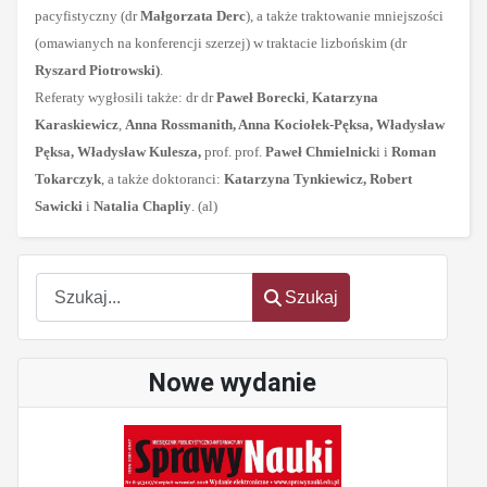
pacyfistyczny (dr
Małgorzata Derc
), a także traktowanie mniejszości
(omawianych na konferencji szerzej) w traktacie lizbońskim (dr
Ryszard Piotrowski)
.
Referaty wygłosili także: dr dr
Paweł Borecki
,
Katarzyna
Karaskiewicz
,
Anna Rossmanith, Anna Kociołek-Pęksa, Władysław
Pęksa, Władysław Kulesza,
prof. prof.
Paweł Chmielnick
i i
Roman
Tokarczyk
, a także doktoranci:
Katarzyna Tynkiewicz, Robert
Sawicki
i
Natalia Chapliy
. (al)
oem
software
Szukaj
Szukaj
Nowe wydanie