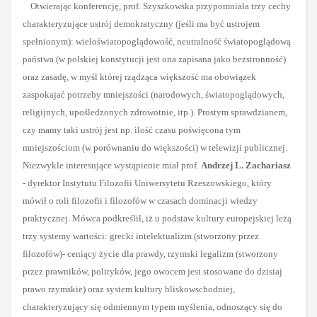
Otwierając konferencję, prof. Szyszkowska przypomniała trzy cechy
charakteryzujące ustrój demokratyczny (jeśli ma być ustrojem
spełnionym): wieloświatopoglądowość, neutralność światopoglądową
państwa (w polskiej konstytucji jest ona zapisana jako bezstronność)
oraz zasadę, w myśl której rządząca większość ma obowiązek
zaspokajać potrzeby mniejszości (narodowych, światopoglądowych,
religijnych, upośledzonych zdrowotnie, itp.). Prostym sprawdzianem,
czy mamy taki ustrój jest np. ilość czasu poświęcona tym
mniejszościom (w porównaniu do większości) w telewizji publicznej.
Niezwykle interesujące wystąpienie miał prof.
Andrzej L. Zachariasz
- dyrektor Instytutu Filozofii Uniwersytetu Rzeszowskiego, który
mówił o roli filozofii i filozofów w czasach dominacji wiedzy
praktycznej. Mówca podkreślił, iż u podstaw kultury europejskiej leżą
trzy systemy wartości: grecki intelektualizm (stworzony przez
filozofów)- ceniący życie dla prawdy, rzymski legalizm (stworzony
przez prawników, polityków, jego owocem jest stosowane do dzisiaj
prawo rzymskie) oraz system kultury bliskowschodniej,
charakteryzujący się odmiennym typem myślenia, odnoszący się do