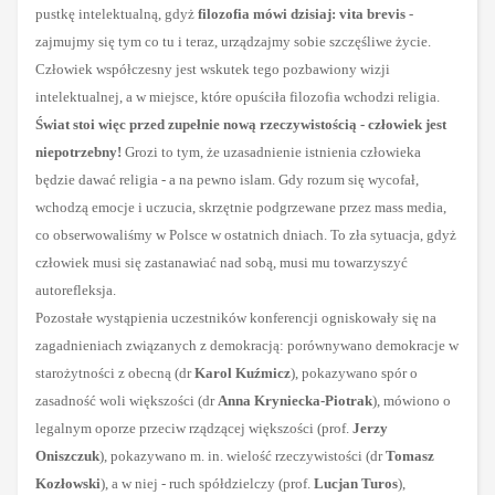
pustkę intelektualną, gdyż
filozofia mówi dzisiaj: vita brevis
-
zajmujmy się tym co tu i teraz, urządzajmy sobie szczęśliwe życie.
Człowiek współczesny jest wskutek tego pozbawiony wizji
intelektualnej, a w miejsce, które opuściła filozofia wchodzi religia.
Świat stoi więc przed zupełnie nową rzeczywistością - człowiek jest
niepotrzebny!
Grozi to tym, że uzasadnienie istnienia człowieka
będzie dawać religia - a na pewno islam. Gdy rozum się wycofał,
wchodzą emocje i uczucia, skrzętnie podgrzewane przez mass media,
co obserwowaliśmy w Polsce w ostatnich dniach. To zła sytuacja, gdyż
człowiek musi się zastanawiać nad sobą, musi mu towarzyszyć
autorefleksja.
Pozostałe wystąpienia uczestników konferencji ogniskowały się na
zagadnieniach związanych z demokracją: porównywano demokracje w
starożytności z obecną (dr
Karol Kuźmicz
), pokazywano spór o
zasadność woli większości (dr
Anna Kryniecka-Piotrak
), mówiono o
legalnym oporze przeciw rządzącej większości (prof.
Jerzy
Oniszczuk
), pokazywano m. in. wielość rzeczywistości (dr
Tomasz
Kozłowski
), a w niej - ruch spółdzielczy (prof.
Lucjan Turos
),