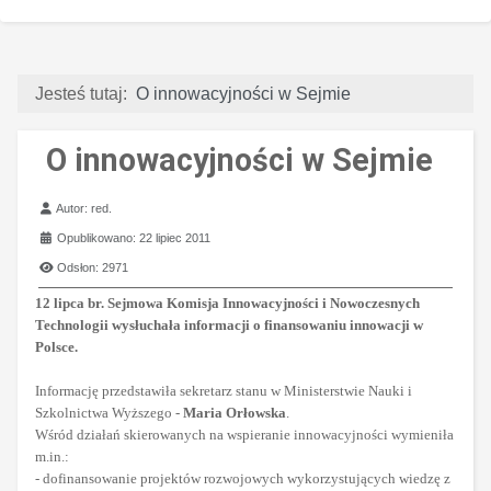
Jesteś tutaj:
O innowacyjności w Sejmie
O innowacyjności w Sejmie
Szczegóły
Autor:
red.
Opublikowano: 22 lipiec 2011
Odsłon: 2971
12 lipca br.
Sejmowa Komisja Innowacyjności i Nowoczesnych
Technologii wysłuchała informacji o finansowaniu innowacji w
Polsce.
Informację przedstawiła sekretarz stanu w Ministerstwie Nauki i
Szkolnictwa Wyższego -
Maria Orłowska
.
Wśród działań skierowanych na wspieranie innowacyjności wymieniła
m.in.:
- dofinansowanie projektów rozwojowych wykorzystujących wiedzę z