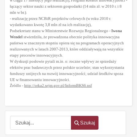
w ciągu 17 miesięcy jego realizacji), Program Kreator Innowacyjności -
łączący sektor nauki z sektorem gospodarki (14 mln zł. w 2010 r. i 8
mln w br.).
- realizację przez NCBiR projektów celowych (w roku 2010 r.
wydatkowano kwotę 3,8 mln zł na ich realizację),
Podsekretarz stanu w Ministerstwie Rozwoju Regionalnego -
Iwona
Wendel
stwierdziła, że prowadzona obecnie polityka innowacyjna
państwa w znacznym stopniu opiera się na programach operacyjnych
realizowanych w latach 2007-2013, które oddziaływają na wszystkie
etapy procesów innowacyjnych.
W dyskusji posłowie pytali m.in. o: roczne wpływy ze sprzedaży
efektów prac badawczych przez polskie uczelnie; stan wykorzystania
funduszy unijnych na rozwój innowacyjności; udział środków spoza
UE w finansowaniu innowacyjności.
Źródlo -
http://orka2.sejm.gov.pl/InformBKS6.nsf
Szukaj
Szukaj