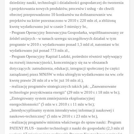
dziedziny nauki, technologii i działalności gospodarczej do tworzenia
i projektowania nowych produktów, procesów i usług - do chwili
obecnej przeprowadzono 10 konkursów na dofinansowanie ww.
projektów na które przeznaczono w 2010 r. 220 mln zł, a zbliżoną
kwotę wydatkowano już w czasie 5 miesięcy br.,
- Program Operacyjny Innowacyjna Gospodarka, współfinansowany ze
źródeł unijnych - w ramach szeregu szczegółowych działań w tym
programie w 2010 r. wydatkowano ponad 1,5 mld zł, natomiast w br.
wydatkowano już ponad 773 mln zł.,
- Program Operacyjny Kapitał Ludzki, pośrednio również wpływający
na rozwój innowacyjności, koncentrujący się na w obszarach
dotyczących: zatrudnienia, edukacji, integracji społecznej (w części
zarządzanej przez MNiSW w roku ubiegłym wydatkowano na ww. cele
kwotę prawie 26 mln zł a w br. już 16 mln zł.),
- realizację programów strategicznych takich jak: „Zaawansowane
technologie pozyskiwania energii" (29 mln w 2010 r. i 18 mln w br.);
„Zintegrowany system zmniejszenia eksploatacyjnej
energochłonności" (5 mln w r. 2010 r. i 11 mln w br.);
„Interdyscyplinarny system interaktywnej informacji naukowej i
naukowo-technicznej" (5 mln w 2010 r. i 23 mln w br.),
- realizację programów ministra właściwego do spraw nauki: Program
PATENT PLUS - transfer technologii z nauki do gospodarki (2,3 mln zł