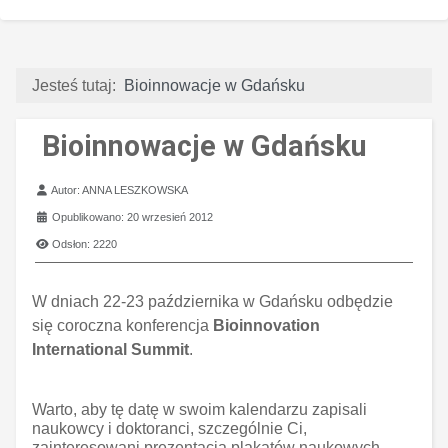
Jesteś tutaj:
Bioinnowacje w Gdańsku
Bioinnowacje w Gdańsku
Szczegóły
Autor:
ANNA LESZKOWSKA
Opublikowano: 20 wrzesień 2012
Odsłon: 2220
W dniach 22-23 października w Gdańsku odbędzie
się coroczna konferencja
Bioinnovation
International Summit
.
Warto, aby tę datę w swoim kalendarzu zapisali
naukowcy i doktoranci, szczególnie Ci,
zainteresowani prezentacją plakatów naukowych,