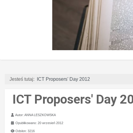
Jesteś tutaj:
ICT Proposers' Day 2012
ICT Proposers' Day 2
Szczegóły
Autor:
ANNA LESZKOWSKA
Opublikowano: 20 wrzesień 2012
Odsłon: 3216