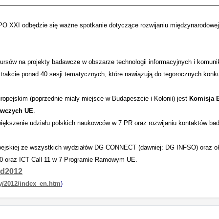
O XXI odbędzie się ważne spotkanie dotyczące rozwijaniu międzynarodowej
nkursów na projekty badawcze w obszarze technologii informacyjnych i komu
rakcie ponad 40 sesji tematycznych, które nawiązują do tegorocznych konku
ropejskim (poprzednie miały miejsce w Budapeszcie i Kolonii) jest
Komisja 
awczych UE
.
zwiększenie udziału polskich naukowców w 7 PR oraz rozwijaniu kontaktów 
opejskiej ze wszystkich wydziałów DG CONNECT (dawniej: DG INFSO) oraz ok.
0 oraz ICT Call 11 w 7 Programie Ramowym UE.
tpd2012
ay/2012/index_en.htm
)