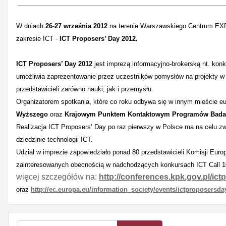
W dniach
26-27 września 2012
na terenie Warszawskiego Centrum EXP
zakresie ICT -
ICT Proposers’ Day 2012.
ICT Proposers’ Day 2012
jest imprezą informacyjno-brokerską nt. ko
umożliwia zaprezentowanie przez uczestników pomysłów na projekty w t
przedstawicieli zarówno nauki, jak i przemysłu.
Organizatorem spotkania, które co roku odbywa się w innym mieście eu
Wyższego
oraz
Krajowym Punktem Kontaktowym Programów Bad
Realizacja ICT Proposers’ Day po raz pierwszy w Polsce ma na celu 
dziedzinie technologii ICT.
Udział w imprezie zapowiedziało ponad 80 przedstawicieli Komisji Eur
zainteresowanych obecnością w nadchodzących konkursach ICT Call 1
więcej szczegółów na:
http://conferences.kpk.gov.pl/ic
oraz
http://ec.europa.eu/information_society/events/ictproposersd
Szukaj